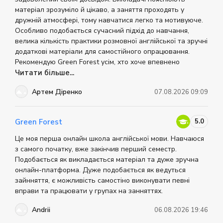
матеріал зрозуміло й цікаво, а заняття проходять у
дружній атмосфері, тому навчатися легко та мотивуюче.
Особливо подобається сучасний підхід до навчання,
велика кількість практики розмовної англійської та зручні
додаткові матеріали для самостійного опрацювання.
Рекомендую Green Forest усім, хто хоче впевнено
покращити свою англійську.
Читати більше...
Артем Діренко
07.08.2026 09:09
5.0
Green Forest
Це моя перша онлайн школа англійської мови. Навчаюся
з самого початку, вже закінчив перший семестр.
Подобається як викладається матеріал та дуже зручна
онлайн-платформа. Дуже подобається як ведуться
зайнняття, є можливість самостіно виконувати певні
вправи та працювати у групах на занняттях.
Andrii
06.08.2026 19:46