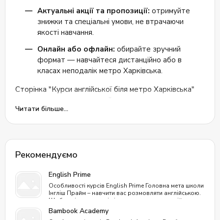
використання онлайн-додатоку та легкість у
Актуальні акції та пропозиції:
отримуйте
спілкуванні з викладачами – ось основні кити, на яких
знижки та спеціальні умови, не втрачаючи
тримається школа. Якщо ви шукайте школу, в якій
якості навчання.
зможете навчитися самі та навчати дитину – ви її
знайшли. Також є функція корпоративного вивчення
Онлайн або офлайн:
обирайте зручний
мови разом з колегами. Детальна інформація на сайті
формат — навчайтеся дистанційно або в
школи.
класах неподалік метро Харківська.
Сторінка "Курси англійської біля метро Харківська"
допоможе вам швидко знайти мовну школу, яка
Читати більше...
відповідає вашим вимогам. Детальний опис програм,
доступні ціни та реальні відгуки студентів
допоможуть зробити правильний вибір. Розпочніть
навчання вже сьогодні й відкрийте нові можливості
Рекомендуємо
разом з англійською!
English Prime
Особливості курсів English Prime Головна мета школи
Інгліш Прайм – навчити вас розмовляти англійською.
Щоб навіть люди, які ніколи не вивчали англійську
мову, оволоділи нею, як другою рідною. Процес
Bambook Academy
проходить природним шляхом, як у дитинстві, без