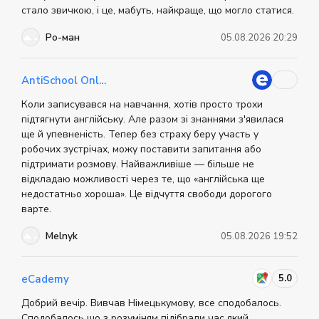
опытом обучения языкам. Также центр проводит
стало звичкою, і це, мабуть, найкраще, що могло статися.
курсы повышения квалификации для учителей. В
учебном процессе используется коммуникативная
методика и контролируется процесс усвоения
Ро-ман
05.08.2026 20:29
знаний. Больше информации о центре вы можете
найти на официальном сайте.
AntiSchool Online
Коли записувався на навчання, хотів просто трохи
підтягнути англійську. Але разом зі знаннями з'явилася
ще й упевненість. Тепер без страху беру участь у
робочих зустрічах, можу поставити запитання або
підтримати розмову. Найважливіше — більше не
відкладаю можливості через те, що «англійська ще
недостатньо хороша». Це відчуття свободи дорогого
варте.
Melnyk
05.08.2026 19:52
5.0
eCademy
Добрий вечір. Вивчав Німецькумову, все сподобалось.
Сподобалось що з розуміням підібрали час який