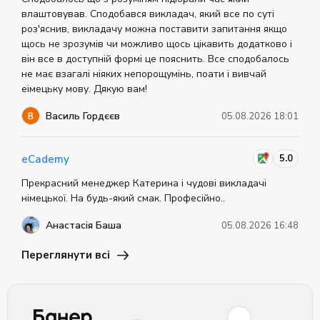
влаштовував. Сподобався викладач, який все по суті
роз'яснив, викладачу можна поставити запитання якщо
щось не зрозумів чи можливо щось цікавить додатково і
він все в доступній формі це пояснить. Все сподобалось
не має взагалі ніяких непорощумінь, поати і вивчай
еімецьку мову. Дякую вам!
Василь Гордєєв
05.08.2026 18:01
5.0
eCademy
Прекрасний менеджер Катерина і чудові викладачі
німецької. На будь-який смак. Професійно..
Анастасія Баша
05.08.2026 16:48
Переглянути всі