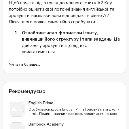
програму навчання та відштовхуються від конкретних
Щоб почати підготовку до мовного іспиту A2 Key,
цілей студента, а зручний онлайн формат відмінно
потрібно оцінити свої поточні знання англійської та
підходить людям, які мають щільний графік та не
зрозуміти, наскільки вони відповідають рівню A2.
хочуть витрачати час на дорогу до школи. За
Після цього можна самостійно спробувати:
подальшою інформацією перейдіть на сайт Los
Angeles English School.
Ознайомитися з форматом іспиту,
вивчивши його структуру і типи завдань.
Це
дає змогу зрозуміти, що від вас
вимагатиметься.
Визначити свої слабкі місця.
Необхідно
Читати більше...
виявити області, в яких знання найбільш
обмежені. Від цього залежить вибір методики
навчання та підготовчих матеріалів.
Знайти курси англійської мови KET.
Рекомендуємо
Використання навчальних платформ для
підготовки онлайн буде ефективним кроком
English Prime
перед складанням іспиту. Сервіс School Guide
Особливості курсів English Prime Головна мета школи
Інгліш Прайм – навчити вас розмовляти англійською.
пропонує безліч варіантів мовних шкіл для
Щоб навіть люди, які ніколи не вивчали англійську
індивідуальних або групових занять.
мову, оволоділи нею, як другою рідною. Процес
Bambook Academy
проходить природним шляхом, як у дитинстві, без