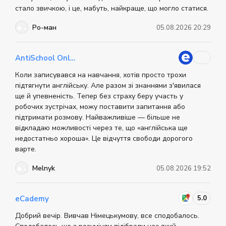
інформації про центр можна знайти на офіційному
Переглядайте свої роботи, виділяючи та
стало звичкою, і це, мабуть, найкраще, що могло статися.
сайті.
аналізуючи найчастіші помилки.
Ро-ман
05.08.2026 20:29
Беріть участь у мовних зустрічах і
практикуйте свої навички з носіями мови.
Активно використовуйте нову лексику і
AntiSchool Online
граматичні конструкції.
Коли записувався на навчання, хотів просто трохи
підтягнути англійську. Але разом зі знаннями з'явилася
Крім цих порад, рекомендується пройти курси
ще й упевненість. Тепер без страху беру участь у
підготовки до складання КЕТ. Мовні школи мають
робочих зустрічах, можу поставити запитання або
власні методики та плани занять, які допомагають
підтримати розмову. Найважливіше — більше не
успішно скласти тест A2 Key.
відкладаю можливості через те, що «англійська ще
недостатньо хороша». Це відчуття свободи дорогого
Як залишатися мотивованим
варте.
протягом усього процесу підготовки?
Melnyk
05.08.2026 19:52
Щоб залишатися мотивованим у процесі підготовки
до КЕТ тестування, важливо ставити чіткі цілі.
Урізноманітніть методи навчання, спілкуйтеся з
5.0
eCademy
однодумцями та використовуйте англійську в
Добрий вечір. Вивчав Німецькумову, все сподобалось.
повсякденному житті. Це допоможе зберегти