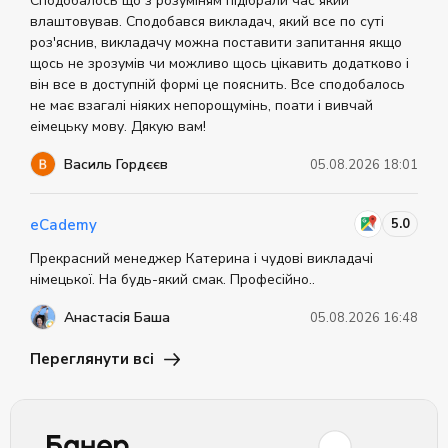
Сподобалось що з розуміням підібрали час який
інтерес до підготовки. Пам'ятайте про важливість
влаштовував. Сподобався викладач, який все по суті
відзначати свої досягнення і не боятися помилок,
роз'яснив, викладачу можна поставити запитання якщо
адже вони є частиною навчального процесу. Також
щось не зрозумів чи можливо щось цікавить додатково і
не забувайте про відпочинок. Він допомагає
він все в доступній формі це пояснить. Все сподобалось
ефективно засвоїти нову інформацію. Ці практичні
не має взагалі ніяких непорощумінь, поати і вивчай
поради допоможуть виробити власну стратегію
еімецьку мову. Дякую вам!
успіху під час написання іспиту A2 Key.
Василь Гордєєв
05.08.2026 18:01
5.0
eCademy
Прекрасний менеджер Катерина і чудові викладачі
німецької. На будь-який смак. Професійно..
Анастасія Баша
05.08.2026 16:48
Переглянути всі