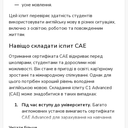
згідно з перевагами студента; Канікули за кордоном:
усне мовлення.
Компанія ExtraEducation проводить курси вивчення
мови в Англії, Німеччині, Франції та Чехії. Вивчати
Цей іспит перевіряє здатність студентів
іноземну мову можна в кампусах, де ніхто не
використовувати англійську мову в різних ситуаціях,
відволікатиме вас від занурення в мовне середовище,
включно з освітою, роботою та повсякденним
або в мегаполісах, де життя вирує струмком і головне
життям.
завдання - швидко і правильно реагувати на мовне
навантаження. Відгуки про ExtraEducation Наявність
Навіщо складати іспит CAE
курсів інтенсивного вивчення мови якнайкраще
підходить людям, у яких немає часу на англійську, а
Отримання сертифіката CAE відкриває перед
необхідний швидкий результат. Заняття 3 рази на
школярами, студентами та дорослими нові
тиждень по 120 хвилин - своєрідне навчання non
можливості. Він стане в пригоді в освіті, кар'єрному
stop. Крім того, наявність на YouTube безкоштовного
зростанні та міжнародному спілкуванні. Однак для
курсу “Граматика англійської мови” є доказом того,
цього потрібен хороший рівень володіння
наскільки правильно та структуровано подається
англійською мовою. Складання іспиту C1 Advanced
інформація вчителями школи. Щоб отримати більше
(CAE) може знадобитися в таких випадках:
інформації, зверніться на сайт школи.
Під час вступу до університету.
Багато
англомовних установ вимагають сертифікати
CAE Advanced для зарахування на навчання.
Під час працевлаштування в міжнародну
Читати більше...