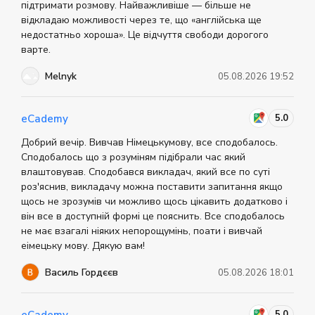
підтримати розмову. Найважливіше — більше не
буде достатньо від 3 до 6 місяців.
відкладаю можливості через те, що «англійська ще
недостатньо хороша». Це відчуття свободи дорогого
варте.
Melnyk
05.08.2026 19:52
5.0
eCademy
Добрий вечір. Вивчав Німецькумову, все сподобалось.
Сподобалось що з розуміням підібрали час який
влаштовував. Сподобався викладач, який все по суті
роз'яснив, викладачу можна поставити запитання якщо
щось не зрозумів чи можливо щось цікавить додатково і
він все в доступній формі це пояснить. Все сподобалось
не має взагалі ніяких непорощумінь, поати і вивчай
еімецьку мову. Дякую вам!
Василь Гордєєв
05.08.2026 18:01
5.0