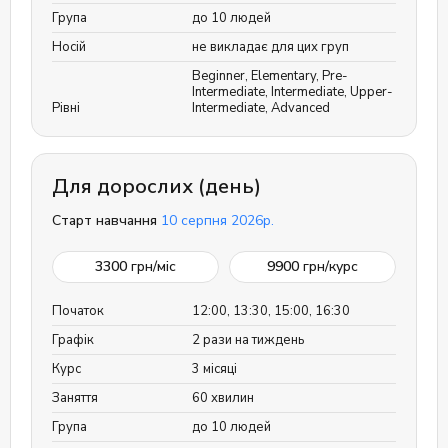
Група
до 10 людей
Носій
не викладає для цих груп
Beginner
,
Elementary
,
Pre-
Intermediate
,
Intermediate
,
Upper-
Рівні
Intermediate
,
Advanced
Для дорослих (день)
Старт навчання
10 серпня 2026р.
3300
грн/міс
9900
грн/курс
Початок
12:00, 13:30, 15:00, 16:30
Графік
2 рази на тиждень
Курс
3 місяці
Заняття
60 хвилин
Група
до 10 людей