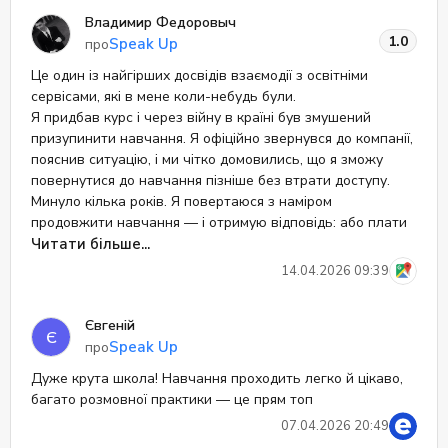
відповідальності за свої слова. Компанія користується
Владимир Федоровыч
тим, що клієнт опинився у форс-мажорних обставинах, і
1.0
Speak Up
про
тепер намагається заробити вдруге на тій самій ситуації.
Жодної поваги до клієнта. Жодної лояльності. Жодного
Це один із найгірших досвідів взаємодії з освітніми
бажання вирішити питання по-людськи. Якщо компанія
сервісами, які в мене коли-небудь були.
не здатна дотримуватись навіть прямих домовленостей
Я придбав курс і через війну в країні був змушений
— це вже не питання сервісу, це питання довіри.
призупинити навчання. Я офіційно звернувся до компанії,
Категорично не рекомендую. Якщо не хочете опинитися
пояснив ситуацію, і ми чітко домовились, що я зможу
в ситуації, де ваші домовленості нічого не варті —
повернутися до навчання пізніше без втрати доступу.
обходьте стороною.
Минуло кілька років. Я повертаюся з наміром
продовжити навчання — і отримую відповідь: або плати
знову, або купуй додатковий час.
Читати більше...
Тобто всі попередні домовленості просто “обнулились”?
14.04.2026 09:39
Серйозно?
Це виглядає як банальне витягування грошей і повна
Євгеній
відсутність відповідальності за свої слова. Компанія
Є
Speak Up
про
користується тим, що клієнт опинився у форс-мажорних
обставинах, і тепер намагається заробити вдруге на тій
Дуже крута школа! Навчання проходить легко й цікаво,
самій ситуації.
багато розмовної практики — це прям топ
Жодної поваги до клієнта. Жодної лояльності. Жодного
07.04.2026 20:49
бажання вирішити питання по-людськи.