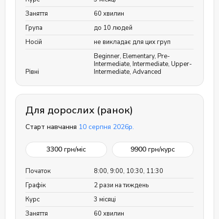
Заняття
60 хвилин
Група
до 10 людей
Носій
не викладає для цих груп
Beginner
,
Elementary
,
Pre-
Intermediate
,
Intermediate
,
Upper-
Рівні
Intermediate
,
Advanced
Для дорослих (ранок)
Старт навчання
10 серпня 2026р.
3300
грн/міс
9900
грн/курс
Початок
8:00, 9:00, 10:30, 11:30
Графік
2 рази на тиждень
Курс
3 місяці
Заняття
60 хвилин