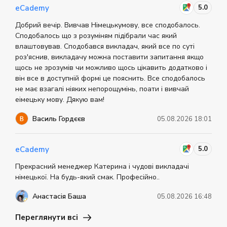
5.0
eCademy
Добрий вечір. Вивчав Німецькумову, все сподобалось.
Сподобалось що з розуміням підібрали час який
влаштовував. Сподобався викладач, який все по суті
роз'яснив, викладачу можна поставити запитання якщо
щось не зрозумів чи можливо щось цікавить додатково і
він все в доступній формі це пояснить. Все сподобалось
не має взагалі ніяких непорощумінь, поати і вивчай
еімецьку мову. Дякую вам!
Василь Гордєєв
05.08.2026 18:01
5.0
eCademy
Прекрасний менеджер Катерина і чудові викладачі
німецької. На будь-який смак. Професійно..
Анастасія Баша
05.08.2026 16:48
Переглянути всі