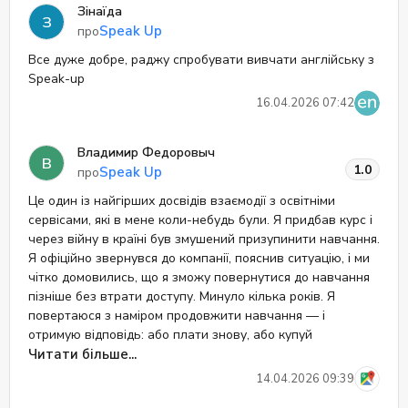
Зінаїда
З
Speak Up
про
Все дуже добре, раджу спробувати вивчати англійську з
Speak-up
16.04.2026 07:42
Владимир Федоровыч
В
1.0
Speak Up
про
Це один із найгірших досвідів взаємодії з освітніми
сервісами, які в мене коли-небудь були. Я придбав курс і
через війну в країні був змушений призупинити навчання.
Я офіційно звернувся до компанії, пояснив ситуацію, і ми
чітко домовились, що я зможу повернутися до навчання
пізніше без втрати доступу. Минуло кілька років. Я
повертаюся з наміром продовжити навчання — і
отримую відповідь: або плати знову, або купуй
додатковий час. Тобто всі попередні домовленості
Читати більше...
просто “обнулились”? Серйозно? Це виглядає як
14.04.2026 09:39
банальне витягування грошей і повна відсутність