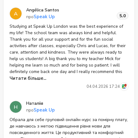
Якщо компанія не здатна дотримуватись навіть прямих
домовленостей — це вже не питання сервісу, це питання
Angélica Santos
A
довіри.
5.0
Speak Up
про
Категорично не рекомендую. Якщо не хочете опинитися
Studying at Speak Up London was the best experience of
в ситуації, де ваші домовленості нічого не варті —
my life! The school team was always kind and helpful.
обходьте стороною.
Thank you for all your support and for the fun social
activities after classes, especially Chris and Lucas, for their
care, attention and kindness. They were always ready to
help us students! A big thank you to my teacher Mick for
helping me learn so much and for being so patient. I will
definitely come back one day and I really recommend this
school to anyone who wants to have the same amazing
Читати більше...
experience. You will not regret it! Thanks!
04.04.2026 17:24
Наталіія
Н
Speak Up
про
Обрала для себе груповий онлайн-курс за помірну плату,
де навчаюсь з метою підвищення рівня мови для
повсякденного життя. Це продуктивний та комфортний