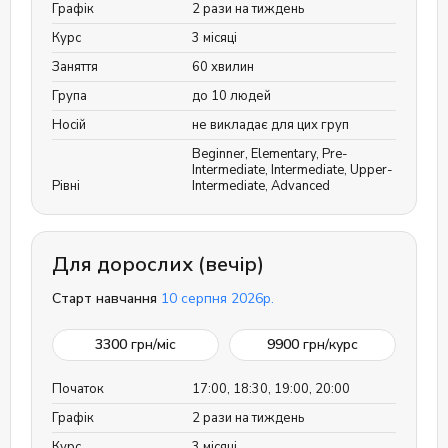
Графік
2 рази на тиждень
Курс
3 місяці
Заняття
60 хвилин
Група
до 10 людей
Носій
не викладає для цих груп
Beginner
,
Elementary
,
Pre-
Intermediate
,
Intermediate
,
Upper-
Рівні
Intermediate
,
Advanced
Для дорослих (вечір)
Старт навчання
10 серпня 2026р.
3300
грн/міс
9900
грн/курс
Початок
17:00, 18:30, 19:00, 20:00
Графік
2 рази на тиждень
Курс
3 місяці