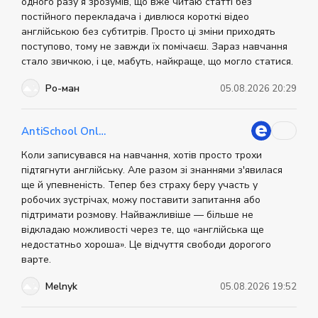
книг, а творчий та методичний процес, індивідуально
одного разу я зрозумів, що вже читаю статті без
інформації про центр можна знайти на офіційному
налаштований під кожного учня. Під час навчання
сайті.
постійного перекладача і дивлюся короткі відео
створюється приємна атмосфера, а досвідчені
англійською без субтитрів. Просто ці зміни приходять
викладачі допомагають студентам досягати своєї
мети. Додаткові відомості про школу можна знайти на
поступово, тому не завжди їх помічаєш. Зараз навчання
офіційному веб-сайті.
стало звичкою, і це, мабуть, найкраще, що могло статися.
Ро-ман
05.08.2026 20:29
AntiSchool Online
Коли записувався на навчання, хотів просто трохи
підтягнути англійську. Але разом зі знаннями з'явилася
ще й упевненість. Тепер без страху беру участь у
робочих зустрічах, можу поставити запитання або
підтримати розмову. Найважливіше — більше не
відкладаю можливості через те, що «англійська ще
недостатньо хороша». Це відчуття свободи дорогого
варте.
Melnyk
05.08.2026 19:52