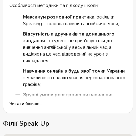
Особливості методики та підходу школи:
Максимум розмовної практики
, оскільки
Speaking – головна навичка англійської мови;
Відсутність підручників та домашнього
завдання
- студент не прив'язується до
вивчення англійської у весь вільний час, а
виділяє на це час, відведений на урок з
викладачем;
Навчання онлайн з будь-якої точки України
з можливістю налаштування персоналізованого
графіка;
Зручні умови розстрочення навчання:
платіть так, як вам зручно, не асоціюйте
Читати більше...
процес навчання з чеками з банків.
Відгуки про Speak Up
Філії Speak Up
Школа для тих, хто не хоче віддавати англійській