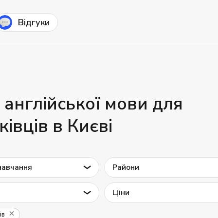
Відгуки
 англійської мови для
ківців в Києві
навчання
Райони
Ціни
ів