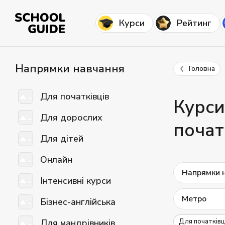
Курси
Рейтинг
Напрямки навчання
Головна
Для початківців
Курси
Для дорослих
почат
Для дітей
Онлайн
Напрямки 
Інтенсивні курси
Метро
Бізнес-англійська
Для мандрівників
Для початківц