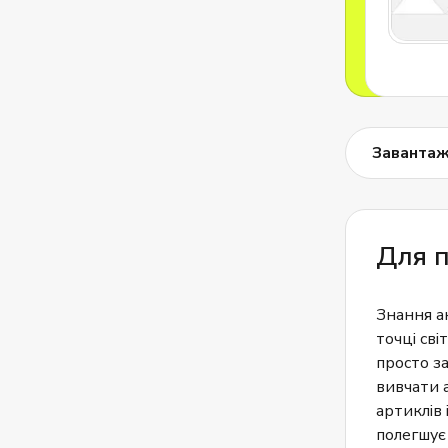
Завантаж
Для п
Знання а
точці сві
просто з
вивчати а
артиклів 
полегшує