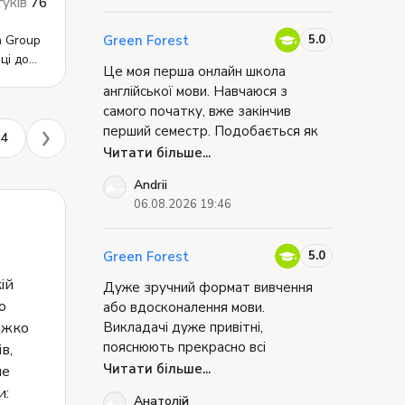
гуків
76
підхід до навчання, велика
альну
кількість практики розмовної
5.0
Green Forest
англійської та зручні додаткові
ці до
бір на
Це моя перша онлайн школа
дував
матеріали для самостійного
ім
англійської мови. Навчаюся з
опрацювання. Рекомендую Green
ов,
і
івні.
самого початку, вже закінчив
Forest усім, хто хоче впевнено
ьше
перший семестр. Подобається як
покращити свою англійську.
%
4
овна
викладається матеріал та дуже
Читати більше...
rmediate
зручна онлайн-платформа. Дуже
е.
Andrii
подобається як ведуться
PE,
снень.
06.08.2026 19:46
зайнняття, є можливість самостіно
e.
E, CAE,
виконувати певні вправи та
працювати у групах на занняттях.
чання
5.0
Green Forest
ій
вчання
Дуже зручний формат вивчення
люючою
о
ванням
або вдосконалення мови.
ажко
Викладачі дуже привітні,
пояснюють прекрасно всі
в,
ння.
незрозумілі нюанси. Взагалі,
Читати більше...
не
уаціях
складається дуже приємна,
и:
часть
Анатолій