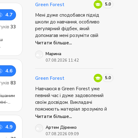
озмовній
знайти на офіційному сайті.
5.0
Green Forest
;
ашніх
авлення
4.7
Мені дуже сподобався підхід
ою
их
школи до навчання, особливо
ерсією
гуків
33
регулярний фідбек, який
 то
допомагав мені розуміти свій
а
прогрес та сфери для покращення.
Читати більше...
ві
ому
Також мені сподобалося, наскільки
рівнів.
е лише
Марина
інтерактивним і добре
ко
ичну
07.08.2026 11:42
ем
структурованим був навчальний
оманітні
процес. Найбільше мені сподобався
4.6
від
сперти з
у
цифровий підручник і мобільний
5.0
Green Forest
ту. Усі
агоги);
гуків
83
застосунок, які зробили навчання
 з
Навчаюся в Green Forest уже
зручним та цікавим.
певний час і дуже задоволений
ори та
іні-
своїм досвідом. Викладачі
а й
ективні
ьно з
пояснюють матеріал зрозуміло й
.
цікаво, а заняття проходять у
Читати більше...
м
 школі
дружній атмосфері, тому
й
у сайті
4.9
Артем Діренко
навчатися легко та мотивуюче.
ви.
07.08.2026 09:09
Особливо подобається сучасний
 набутих