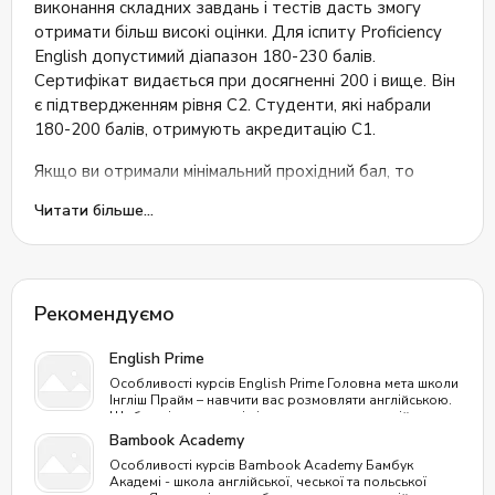
виконання складних завдань і тестів дасть змогу
підходить людям, які мають щільний графік та не
отримати більш високі оцінки. Для іспиту Proficiency
хочуть витрачати час на дорогу до школи. За
English допустимий діапазон 180-230 балів.
подальшою інформацією перейдіть на сайт Los
Сертифікат видається при досягненні 200 і вище. Він
Angeles English School.
є підтвердженням рівня С2. Студенти, які набрали
180-200 балів, отримують акредитацію C1.
Якщо ви отримали мінімальний прохідний бал, то
отримаєте сертифікат, який не має терміну дії. Однак
Читати більше...
якщо ваша загальна оцінка нижча за 180, вам буде
надано лише звіт про результати.
Перед реєстрацією на іспит, рекомендується пройти
безкоштовне онлайн-тестування від
Рекомендуємо
Кембриджського університету. Воно дає змогу
переконатися, що ваших знань буде достатньо для
English Prime
успішного виконання завдань.
Особливості курсів English Prime Головна мета школи
Інгліш Прайм – навчити вас розмовляти англійською.
Щоб навіть люди, які ніколи не вивчали англійську
Для чого потрібен тест C2 Proficiency
мову, оволоділи нею, як другою рідною. Процес
Bambook Academy
проходить природним шляхом, як у дитинстві, без
Тест English Proficiency, необхідний для тих, кому
Особливості курсів Bambook Academy Бамбук
зубріння. Унікальність курсів: Відмінне співвідношення
Академі - школа англійської, чеської та польської
ціни та якості: одне заняття в English Prime обійдеться
потрібно підтвердити свої навички володіння