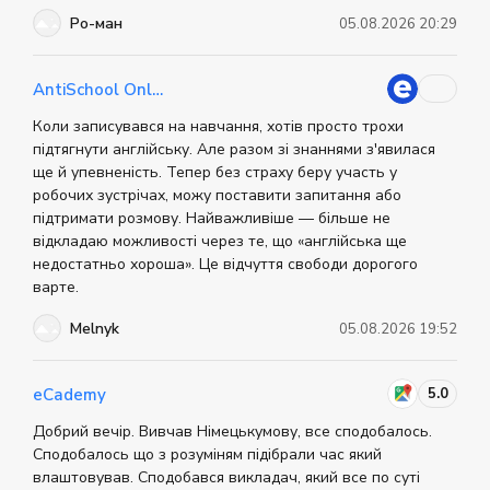
дають змогу оцінити результативність навчання та
Ро-ман
05.08.2026 20:29
обрати найкращий варіант.
Для того, щоб скласти іспит, потрібно знайти
AntiSchool Online
авторизовані центри. На сайті Cambridge English
надана детальна інформація про іспит і є функція
Коли записувався на навчання, хотів просто трохи
пошуку. Вона дає змогу знайти найближчий центр, у
підтягнути англійську. Але разом зі знаннями з'явилася
якому можна пройти тестування C2 Proficiency. Крім
ще й упевненість. Тепер без страху беру участь у
цього, більшість шкіл, розміщених на ресурсі School
робочих зустрічах, можу поставити запитання або
Guide, мають необхідні акредитації та проводять цей
підтримати розмову. Найважливіше — більше не
відкладаю можливості через те, що «англійська ще
іспит.
недостатньо хороша». Це відчуття свободи дорогого
варте.
Melnyk
05.08.2026 19:52
5.0
eCademy
Добрий вечір. Вивчав Німецькумову, все сподобалось.
Сподобалось що з розуміням підібрали час який
влаштовував. Сподобався викладач, який все по суті