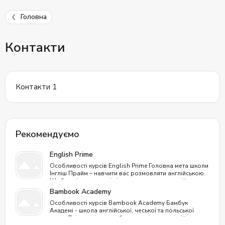
Головна
Контакти
Контакти 1
Рекомендуємо
English Prime
Особливості курсів English Prime Головна мета школи
Інгліш Прайм – навчити вас розмовляти англійською.
Щоб навіть люди, які ніколи не вивчали англійську
мову, оволоділи нею, як другою рідною. Процес
Bambook Academy
проходить природним шляхом, як у дитинстві, без
Особливості курсів Bambook Academy Бамбук
зубріння. Унікальність курсів: Відмінне співвідношення
Академі - школа англійської, чеської та польської
ціни та якості: одне заняття в English Prime обійдеться
мови. Яка приділяє особливу увагу розмовній
за вартістю, як чашка гарної кави; Заняття