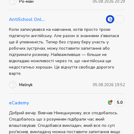
Ро-ман
05.08.2026 20:29
AntiSchool Online
Коли записувався на навчання, хотів просто трохи
підтягнути англійську. Але разом зі знаннями з'явилася
ще й упевненість. Тепер без страху беру участь у
робочих зустрічах, можу поставити запитання або
підтримати розмову. Найважливіше — більше не
відкладаю можливості через те, що «англійська ще
недостатньо хороша». Це відчуття свободи дорогого
варте.
Melnyk
05.08.2026 19:52
5.0
eCademy
Добрий вечір. Вивчав Німецькумову, все сподобалось.
Сподобалось що з розуміням підібрали час який
влаштовував. Сподобався викладач, який все по суті
роз'яснив, викладачу можна поставити запитання якщо