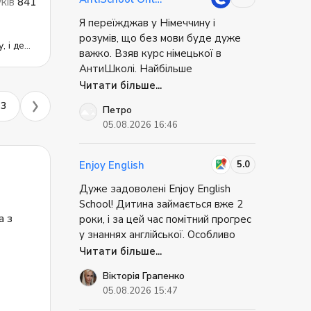
уків
841
, де
Я переїжджав у Німеччину і
ї мови;
розумів, що без мови буде дуже
 новий
, і де
т не
важко. Взяв курс німецької в
ідео. У
 а
АнтиШколі. Найбільше
дуальні,
сподобалось, що ми не просто
Читати більше...
школи
ання
вчили слова, а відпрацьовували
курси
3
Петро
життєві ситуації: як орендувати
и
 з
05.08.2026 16:46
квартиру, як спілкуватись у банку,
вдяки
як пройти співбесіду. Це було
мову в
супер практично. Коли я приїхав, я
5.0
Enjoy English
зволяє
не відчував себе повністю
більше
лі
Дуже задоволені Enjoy English
безпорадним. Міг вирішити базові
ку, все
 будь то
School! Дитина займається вже 2
речі самостійно. Це дуже знижує
 на
а з
роки, і за цей час помітний прогрес
реїзд
стрес при переїзді.
у знаннях англійської. Особливо
чні
т,
радує, що дитина із задоволенням
Читати більше...
відвідує заняття та має бажання
Вікторія Грапенко
го
вчитися. Дякую викладачам за
05.08.2026 15:47
дів
професіоналізм, цікаве навчання та