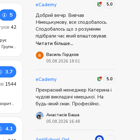
.
що «англійська ще недостатньо
и та
знайти на офіційному сайті.
5.0
eCademy
ьні
 школі
хороша». Це відчуття свободи
у сайті
5
Добрий вечір. Вивчав
для
дорогого варте.
Німецькумову, все сподобалось.
гуків
42
Сподобалось що з розуміням
підібрали час який влаштовував.
будній
Сподобався викладач, який все по
Читати більше...
и
суті роз'яснив, викладачу можна
ними
Василь Гордєєв
і
поставити запитання якщо щось
трументи
05.08.2026 18:01
ошук
не зрозумів чи можливо щось
ний
вимогам
цікавить додатково і він все в
.
3.7
доступній формі це пояснить. Все
5.0
eCademy
кі
стра
ків
1544
сподобалось не має взагалі ніяких
ня, а
і
Прекрасний менеджер Катерина і
непорощумінь, поати і вивчай
ікавим
чудові викладачі німецької. На
еімецьку мову. Дякую вам!
оворить
будь-який смак. Професійно..
я,
рс – для
 вас
Анастасія Баша
, без
но до
05.08.2026 16:48
унтовно.
тичного
4.1
оботи
та
AntiSchool Online