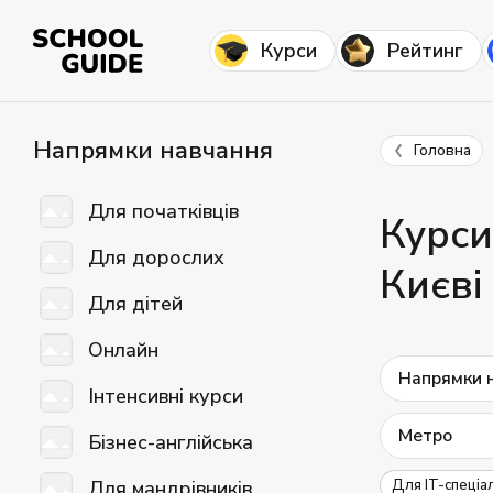
Курси
Рейтинг
Напрямки навчання
Головна
Для початківців
Курси
Для дорослих
Києві
Для дітей
Онлайн
Напрямки 
Інтенсивні курси
Метро
Бізнес-англійська
Для мандрівників
Для IT-спеціал