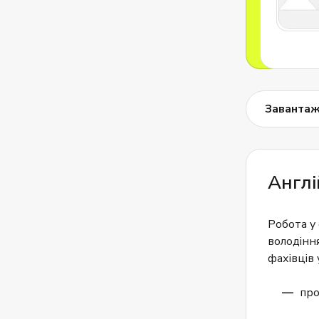
Завантаж
Англі
Робота у
володіння
фахівців у
про