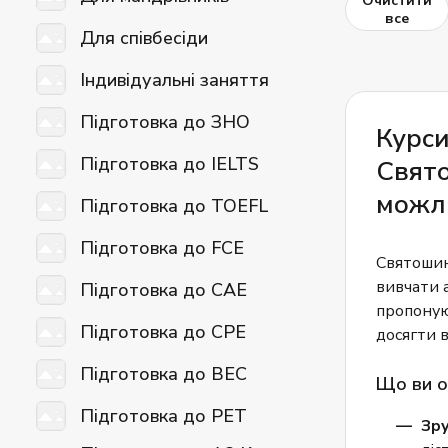
Очистити
все
Для співбесіди
Індивідуальні заняття
Підготовка до ЗНО
Курси
Підготовка до IELTS
Свят
можл
Підготовка до TOEFL
Підготовка до FCE
Святошин
вивчати 
Підготовка до CAE
пропоную
Підготовка до CPE
досягти 
Підготовка до BEC
Що ви о
Підготовка до PET
Зру