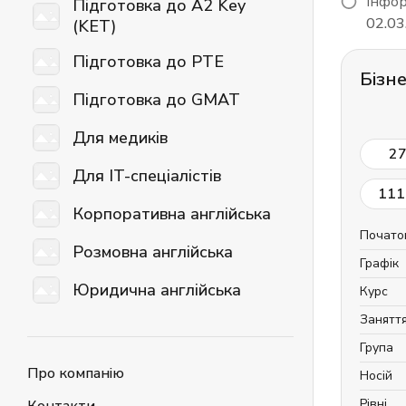
Інфор
Підготовка до A2 Key
02.03
(KET)
Підготовка до PTE
Бізн
Підготовка до GMAT
Для медиків
2
Для IT-спеціалістів
111
Корпоративна англійська
Почато
Розмовна англійська
Графік
Юридична англійська
Курс
Занятт
Група
Про компанію
Носій
Рівні