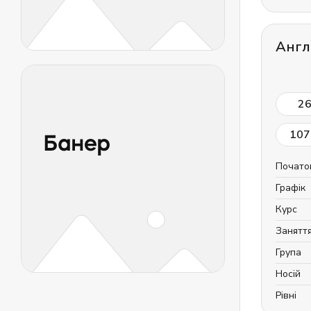
Англ
2
107
Почато
Графік
Курс
Занятт
Група
Носій
Рівні