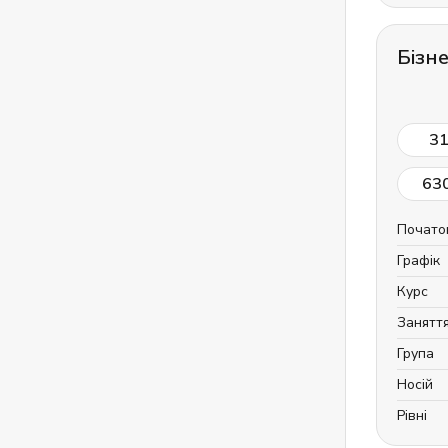
Бізн
3
63
Почато
Графік
Курс
Занятт
Група
Носій
Рівні