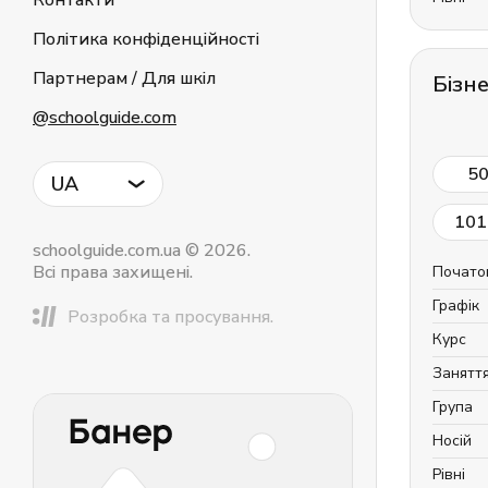
Контакти
Політика конфіденційності
Партнерам / Для шкіл
Бізне
@schoolguide.com
5
UA
101
schoolguide.com.ua © 2026.
Всі права захищені.
Почато
Графік
Розробка та просування.
Курс
Занятт
Група
Носій
Рівні