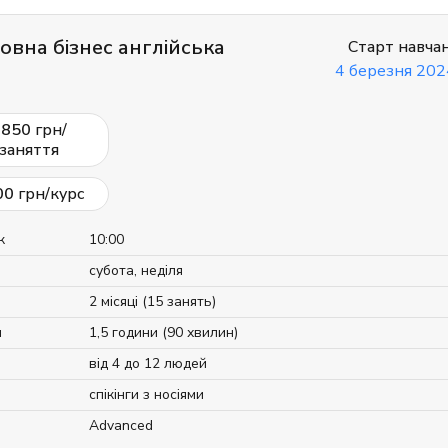
овна бізнес англійська
Старт навча
4 березня 202
2850
грн/
заняття
00
грн/курс
к
10:00
субота, неділя
2 місяці (15 занять)
я
1,5 години (90 хвилин)
від 4 до 12 людей
спікінги з носіями
Advanced