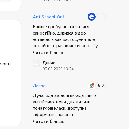
05.08.2026 14:35
легше. Уже через кілька місяців
почав помічати знайомі фрази у
фільмах, статтях і навіть у робочих
AntiSchool Online
листах. Такі моменти дуже
Раніше пробував навчатися
мотивують продовжувати.
самостійно, дивився відео,
встановлював застосунки, але
постійно втрачав мотивацію. Тут
усе набагато простіше: є
Читати більше...
регулярність, підтримка викладача
Денис
 мови.
і багато живого спілкування.
05.08.2026 13:24
Завдяки цьому навчання не
перетворюється на обов'язок. Уже
помітив, що значно краще розумію
5.0
Логос
англійську на слух і можу вільніше
Дуже задоволені викладанням
висловлювати свої думки.
англійської мови для дитини
початкові класи, доступна
інформація, привітні
адміністратори + постійний
Читати більше...
зворотній зв'язок.