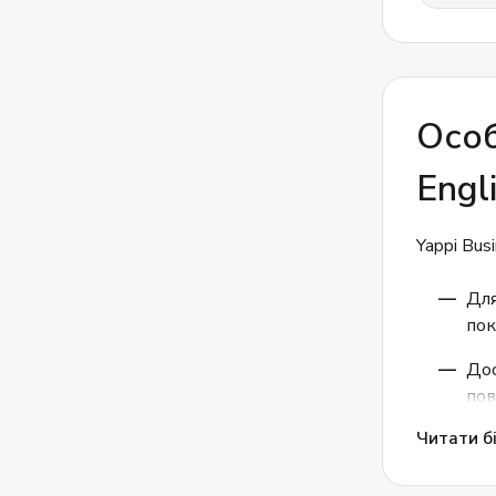
Особ
Engl
Yappi Bus
Для
пок
Дос
пов
Читати бі
Мож
спе