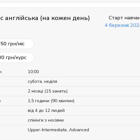
ес англійська (на кожен день)
Старт навча
4 березня 202
150
грн/міс
00
грн/курс
к
10:00
субота, неділя
2 місяці (15 занять)
я
1,5 години (90 хвилин)
від 4 до 12 людей
спікінги з носіями
Upper-Intermediate
,
Advanced