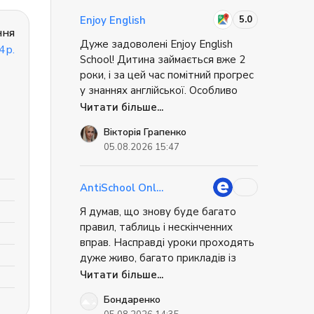
як пройти співбесіду. Це було
супер практично. Коли я приїхав, я
5.0
Enjoy English
не відчував себе повністю
ння
Дуже задоволені Enjoy English
безпорадним. Міг вирішити базові
4р.
School! Дитина займається вже 2
речі самостійно. Це дуже знижує
роки, і за цей час помітний прогрес
стрес при переїзді.
у знаннях англійської. Особливо
радує, що дитина із задоволенням
Читати більше...
відвідує заняття та має бажання
Вікторія Грапенко
вчитися. Дякую викладачам за
05.08.2026 15:47
професіоналізм, цікаве навчання та
чудове ставлення до дітей! ❤️
Однозначно рекомендую!
AntiSchool Online
Я думав, що знову буде багато
правил, таблиць і нескінченних
вправ. Насправді уроки проходять
дуже живо, багато прикладів із
реального життя, постійне
Читати більше...
спілкування і практика. Через це
Бондаренко
матеріал запам'ятовується значно