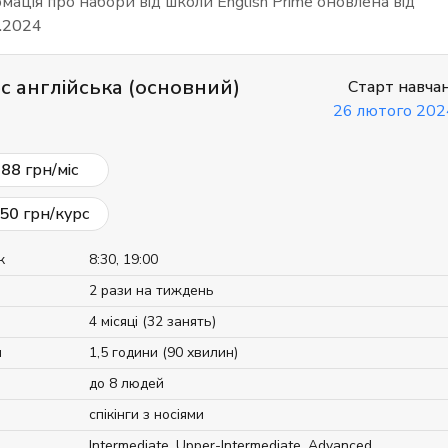
мація про набори від школи English Prime оновлена від
.2024
ес англійська (основний)
Старт навча
26 лютого 202
788
грн/міс
50
грн/курс
к
8:30, 19:00
2 рази на тиждень
4 місяці (32 занять)
я
1,5 години (90 хвилин)
до 8 людей
спікінги з носіями
Intermediate
,
Upper-Intermediate
,
Advanced