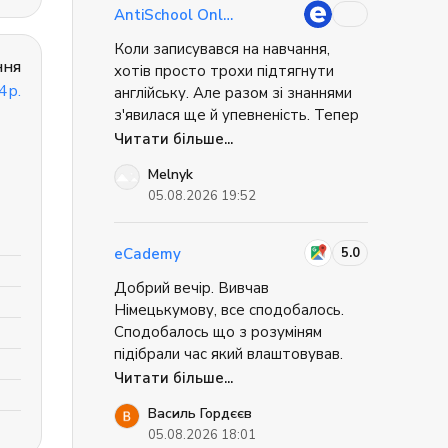
мабуть, найкраще, що могло
знайти на офіційному сайті.
AntiSchool Online
статися.
Коли записувався на навчання,
ння
хотів просто трохи підтягнути
4р.
англійську. Але разом зі знаннями
з'явилася ще й упевненість. Тепер
без страху беру участь у робочих
Читати більше...
зустрічах, можу поставити
Melnyk
запитання або підтримати
05.08.2026 19:52
розмову. Найважливіше — більше
не відкладаю можливості через те,
що «англійська ще недостатньо
5.0
eCademy
хороша». Це відчуття свободи
Добрий вечір. Вивчав
дорогого варте.
Німецькумову, все сподобалось.
Сподобалось що з розуміням
підібрали час який влаштовував.
Сподобався викладач, який все по
Читати більше...
суті роз'яснив, викладачу можна
Василь Гордєєв
поставити запитання якщо щось
05.08.2026 18:01
не зрозумів чи можливо щось