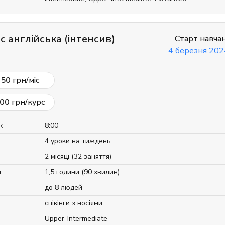
с англійська (інтенсив)
Старт навча
4 березня 202
050
грн/міс
00
грн/курс
к
8:00
4 уроки на тиждень
2 місяці (32 заняття)
я
1,5 години (90 хвилин)
до 8 людей
спікінги з носіями
Upper-Intermediate