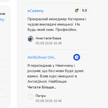
цікавить додатково і він все в
доступній формі це пояснить. Все
5.0
eCademy
ння
сподобалось не має взагалі ніяких
Прекрасний менеджер Катерина і
4р.
непорощумінь, поати і вивчай
чудові викладачі німецької. На
еімецьку мову. Дякую вам!
будь-який смак. Професійно..
Анастасія Баша
05.08.2026 16:48
AntiSchool Online
Я переїжджав у Німеччину і
розумів, що без мови буде дуже
важко. Взяв курс німецької в
АнтиШколі. Найбільше
сподобалось, що ми не просто
Читати більше...
вчили слова, а відпрацьовували
Петро
життєві ситуації: як орендувати
05.08.2026 16:46
квартиру, як спілкуватись у банку,