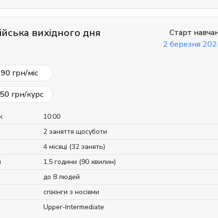
ійська вихідного дня
Старт навча
2 березня 202
690
грн/міс
50
грн/курс
к
10:00
2 заняття щосуботи
4 місяці (32 занять)
я
1,5 години (90 хвилин)
до 8 людей
спікінги з носіями
Upper-Intermediate