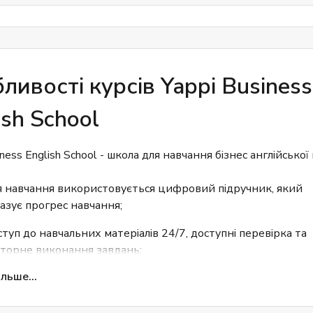
ливості курсів Yappi Business
ish School
iness English School - школа для навчання бізнес англійської
 навчання використовується цифровий підручник, який
азує прогрес навчання;
туп до навчальних матеріалів 24/7, доступні перевірка та
торне виконання завдань;
льше...
ливість вибрати спеціалізовану програму за своєю
ціальністю;