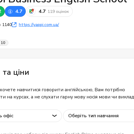
2
4.7
4.7
119 оцінок
в
1140
https://yappi.com.ua/
10
 та ціни
хочете навчитися говорити англійською, Вам потрібно
и на курсах, а не слухати гарну мову носія мови чи виклад
ь офіс
Оберіть тип навчання