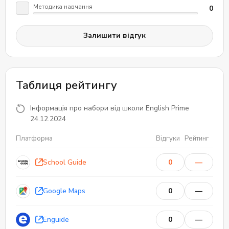
корисним для тих, хто планує використовувати мову
Методика навчання
0
у професійній сфері. У відгуках згадується, що курси
дуже гнучкі та підходять для студентів з різним
Залишити відгук
графіком.
Таким чином, ProSpeaker Online Language Centre
пропонує високоякісне та гнучке навчання, яке
підходить для всіх, хто хоче ефективно вивчати
Таблиця рейтингу
англійську мову.
Інформація про набори від школи English Prime
24.12.2024
Платформа
Відгуки
Рейтинг
School Guide
0
—
Google Maps
0
—
0
0
Відгуків
Enguide
0
—