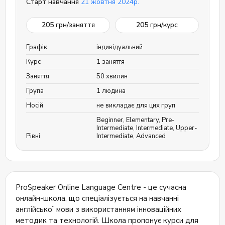
Старт навчання
21 жовтня 2024р.
205
грн/заняття
205
грн/курс
Графік
індивідуальний
Курс
1 заняття
Заняття
50 хвилин
Група
1 людина
Носій
не викладає для цих груп
Beginner
,
Elementary
,
Pre-
Intermediate
,
Intermediate
,
Upper-
Рівні
Intermediate
,
Advanced
ProSpeaker Online Language Centre - це сучасна
онлайн-школа, що спеціалізується на навчанні
англійської мови з використанням інноваційних
методик та технологій. Школа пропонує курси для