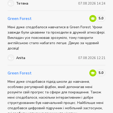
розуміти, як студенти просуваються у вивченні мови.
Тетяна
07.08.2026 14:24
Навчання офлайн та онлайн (на платформі Zoom),
для всіх напрямів та рівнів англійської. Відгуки про
Grade Education Centre Викладачі Грейд Едюкейшн
Центру - включаючи носіїв мови та українських
5.0
Green Forest
фахівців, мають міжнародні сертифікати та великий
досвід навчання мов. Також центр проводить курси з
Мені дуже сподобалося навчатися в Green Forest. Уроки
підвищення кваліфікації для вчителів. У навчальному
завжди були цікавими та проходили в дружній атмосфері.
процесі використовується комунікативна методика та
контролюється процес засвоєння знань. Більше
Викладач усе пояснював зрозуміло, тому говорити
інформації про центр можна знайти на офіційному
англійською стало набагато легше. Дякую за чудовий
сайті.
досвід!
Anita
07.08.2026 12:21
5.0
Green Forest
Мені дуже сподобався підхід школи до навчання,
особливо регулярний фідбек, який допомагав мені
розуміти свій прогрес та сфери для покращення. Також
мені сподобалося, наскільки інтерактивним і добре
структурованим був навчальний процес. Найбільше мені
сподобався цифровий підручник і мобільний застосунок,