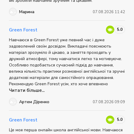
які зробили навчання зручним та цікавим.
Марина
07.08.2026 11:42
5.0
Green Forest
Навчаюся в Green Forest уже певний час і дуже
задоволений своїм досвідом. Викладачі пояснюють
матеріал зрозуміло й цікаво, а заняття проходять у
дружній атмосфері, тому навчатися легко та мотивуюче.
Особливо подобається сучасний підхід до навчання,
велика кількість практики розмовної англійської та зручні
додаткові матеріали для самостійного опрацювання.
Рекомендую Green Forest усім, хто хоче впевнено
покращити свою англійську.
Читати більше...
Артем Діренко
07.08.2026 09:09
5.0
Green Forest
Це моя перша онлайн школа англійської мови. Навчаюся