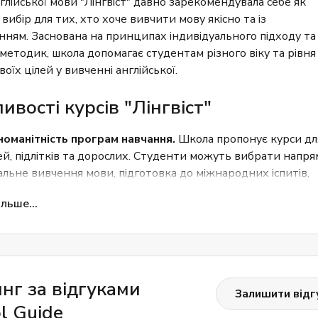
лійської мови "Лінгвіст" давно зарекомендувала себе як
вибір для тих, хто хоче вивчити мову якісно та із
нням. Заснована на принципах індивідуального підходу та
методик, школа допомагає студентам різного віку та рівня
воїх цілей у вивченні англійської.
ивості курсів "Лінгвіст"
номанітність програм навчання.
Школа пропонує курси дл
ей, підлітків та дорослих. Студенти можуть вибрати напря
альне вивчення мови, підготовка до міжнародних іспитів,
нес-англійська або інтенсивні курси для швидкого результа
льше...
чкий формат занять.
Уроки проводять як в онлайн-форма
 і очно, що дозволяє студентам займатися з будь-якої точк
ту. Групи формуються в залежності від рівня знань, що ро
чання максимально комфортним.
нг за відгуками
Залишити відг
готовка до іспитів.
Особлива увага приділяється підготовц
l Guide
, IELTS, TOEFL та інших іспитів. Завдяки професійній підт