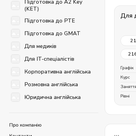
Підготовка до A2 Key
(KET)
Для 
Підготовка до PTE
Підготовка до GMAT
2
Для медиків
21
Для IT-спеціалістів
Графік
Корпоративна англійська
Курс
Розмовна англійська
Занятт
Рівні
Юридична англійська
Про компанію