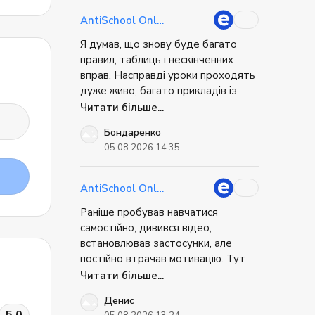
чудове ставлення до дітей! ❤️
Однозначно рекомендую!
AntiSchool Online
Я думав, що знову буде багато
правил, таблиць і нескінченних
вправ. Насправді уроки проходять
дуже живо, багато прикладів із
реального життя, постійне
Читати більше...
спілкування і практика. Через це
Бондаренко
матеріал запам'ятовується значно
05.08.2026 14:35
легше. Уже через кілька місяців
почав помічати знайомі фрази у
фільмах, статтях і навіть у робочих
AntiSchool Online
листах. Такі моменти дуже
Раніше пробував навчатися
мотивують продовжувати.
самостійно, дивився відео,
встановлював застосунки, але
постійно втрачав мотивацію. Тут
усе набагато простіше: є
Читати більше...
регулярність, підтримка викладача
Денис
і багато живого спілкування.