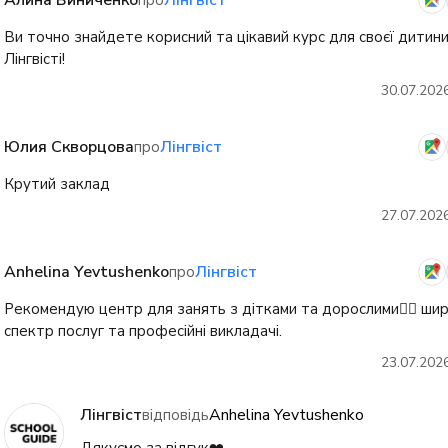
Алина Виниченко
Лінгвіст
про
Ви точно знайдете корисний та цікавий курс для своєї дитини
Лінгвісті!
30.07.202
Юлия Скворцова
Лінгвіст
про
Крутий заклад
27.07.202
Anhelina Yevtushenko
Лінгвіст
про
Рекомендую центр для занять з дітками та дорослими👍🏻 ши
спектр послуг та професійні викладачі.
23.07.202
Лінгвіст
Anhelina Yevtushenko
відповідь