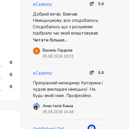
що «англійська ще недостатньо
знайти на офіційному сайті.
5.0
eCademy
хороша». Це відчуття свободи
Добрий вечір. Вивчав
дорогого варте.
Німецькумову, все сподобалось.
Сподобалось що з розуміням
підібрали час який влаштовував.
Сподобався викладач, який все по
Читати більше...
суті роз'яснив, викладачу можна
и
Василь Гордєєв
поставити запитання якщо щось
ій та
05.08.2026 18:01
не зрозумів чи можливо щось
0
цікавить додатково і він все в
доступній формі це пояснить. Все
5.0
eCademy
0
сподобалось не має взагалі ніяких
Прекрасний менеджер Катерина і
непорощумінь, поати і вивчай
0
.
чудові викладачі німецької. На
еімецьку мову. Дякую вам!
будь-який смак. Професійно..
Анастасія Баша
05.08.2026 16:48
AntiSchool Online