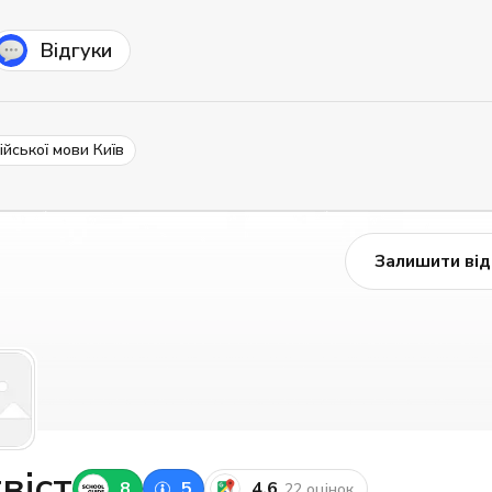
Відгуки
ійської мови Київ
Залишити від
віст
8
5
4.6
22 оцінок