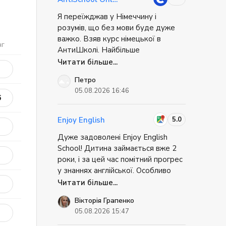
елі
а
Я переїжджав у Німеччину і
ітей
розумів, що без мови буде дуже
ерес
важко. Взяв курс німецької в
нг
АнтиШколі. Найбільше
сподобалось, що ми не просто
Читати більше...
вчили слова, а відпрацьовували
овки
Петро
життєві ситуації: як орендувати
05.08.2026 16:46
квартиру, як спілкуватись у банку,
6
у за
як пройти співбесіду. Це було
супер практично. Коли я приїхав, я
5.0
Enjoy English
не відчував себе повністю
сть та
Дуже задоволені Enjoy English
безпорадним. Міг вирішити базові
School! Дитина займається вже 2
речі самостійно. Це дуже знижує
роки, і за цей час помітний прогрес
мети.
стрес при переїзді.
у знаннях англійської. Особливо
радує, що дитина із задоволенням
Читати більше...
відвідує заняття та має бажання
Вікторія Грапенко
вчитися. Дякую викладачам за
05.08.2026 15:47
професіоналізм, цікаве навчання та