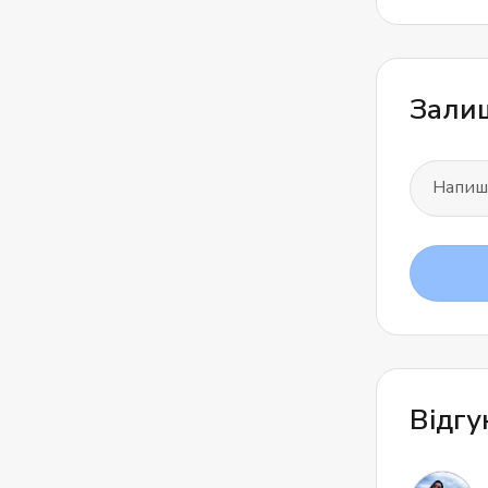
Залиш
Відгу