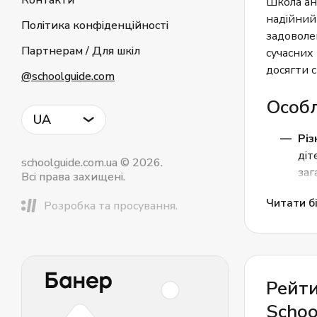
Контакти
Школа анг
надійний 
Політика конфіденційності
задоволе
Партнерам / Для шкіл
сучасних 
досягти с
@schoolguide.com
Особл
UA
Різ
діт
schoolguide.com.ua © 2026.
заг
Всі права захищені.
біз
Читати бі
Розробка та просування.
Гну
так
сві
нав
Рейти
Під
Schoo
ЗНО