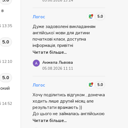
5.0
05.08.2026 13:24
Завдяки цьому навчання не
перетворюється на обов'язок. Уже
 в
помітив, що значно краще розумію
5.0
Логос
англійську на слух і можу вільніше
6 13:35
Дуже задоволені викладанням
висловлювати свої думки.
англійської мови для дитини
початкові класи, доступна
5.0
інформація, привітні
адміністратори + постійний
Читати більше...
зворотній зв'язок.
6 12:10
Анжела Львова
Дякуємо вам за вашу працю
05.08.2026 11:11
5.0
5.0
Логос
рокий
Хочу поділитись відгуком , донечка
ходить лише другий місяц але
6 14:52
результати вражають ))
До цього не займалась англійською
.
Читати більше...
Ставлення до діток дбайливе ,