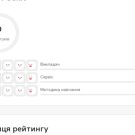
ладачів студенти отримують високі бали.
ика школи "Лінгвіст"
0
користовує комунікативний підхід, який наголошує на
гуків
 розмовних навичок. Вже з перших занять студенти
ь активно говорити англійською мовою, навіть якщо мал
німальний досвід. Граматичний матеріал подається в цікав
й формі, що допомагає легко запам'ятати правила та
Викладач
вати їх на практиці.
Сервіс
ст" також використовується інтерактивний підхід: сучасні
Методика навчання
, ігри, відео- та аудіоматеріали роблять навчання цікавим
і тести та зворотний зв'язок від викладачів допомагають
вати прогрес та коригувати програму навчання.
ки про школу "Лінгвіст"
иця рейтингу