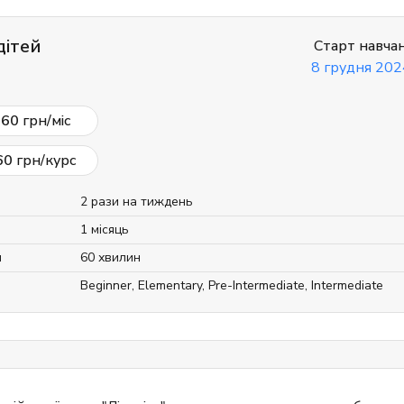
дітей
Старт навча
8 грудня 202
160
грн/міс
60
грн/курс
2 рази на тиждень
1 місяць
я
60 хвилин
Beginner
,
Elementary
,
Pre-Intermediate
,
Intermediate