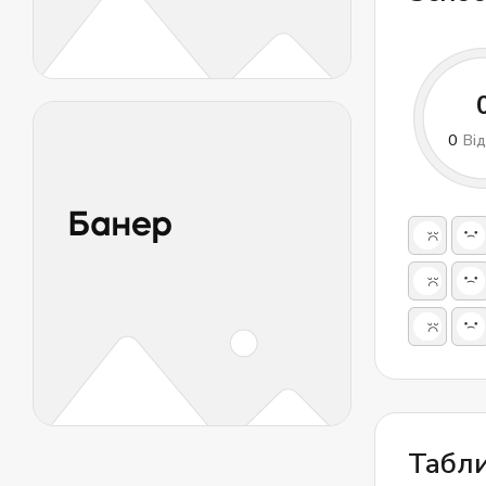
вик
Метод
Школа ви
0
Від
розвитку
починают
раніше мі
доступні
застосову
У "Лінгві
платформи
Регулярн
відстежу
Відгу
Табл