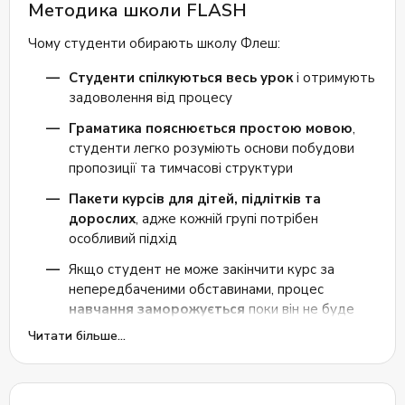
Методика школи FLASH
Чому студенти обирають школу Флеш:
Студенти спілкуються весь урок
і отримують
задоволення від процесу
Граматика пояснюється простою мовою
,
студенти легко розуміють основи побудови
пропозиції та тимчасові структури
Пакети курсів для дітей, підлітків та
дорослих
, адже кожній групі потрібен
особливий підхід
Якщо студент не може закінчити курс за
непередбаченими обставинами, процес
навчання заморожується
поки він не буде
готовий повернутися до англійської
Читати більше...
Офлайн навчання, яке припадає до душі
багатьом студентам через наявність живого
спілкування з викладачами та іншими