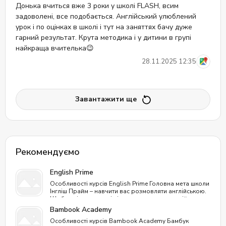
Донька вчиться вже 3 роки у школі FLASH, всим
задоволені, все подобається. Англійський улюблений
урок і по оцінках в школі і тут на заняттях бачу дуже
гарний результат. Крута методика і у дитини в групі
найкраща вчителька😉
28.11.2025 12:35
Завантажити ще
Рекомендуємо
English Prime
Особливості курсів English Prime Головна мета школи
Інгліш Прайм – навчити вас розмовляти англійською.
Щоб навіть люди, які ніколи не вивчали англійську
мову, оволоділи нею, як другою рідною. Процес
Bambook Academy
проходить природним шляхом, як у дитинстві, без
Особливості курсів Bambook Academy Бамбук
зубріння. Унікальність курсів: Відмінне співвідношення