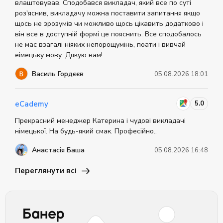
влаштовував. Сподобався викладач, який все по суті
роз'яснив, викладачу можна поставити запитання якщо
щось не зрозумів чи можливо щось цікавить додатково і
він все в доступній формі це пояснить. Все сподобалось
не має взагалі ніяких непорощумінь, поати і вивчай
еімецьку мову. Дякую вам!
Василь Гордєєв
05.08.2026 18:01
5.0
eCademy
Прекрасний менеджер Катерина і чудові викладачі
німецької. На будь-який смак. Професійно..
Анастасія Баша
05.08.2026 16:48
Переглянути всі