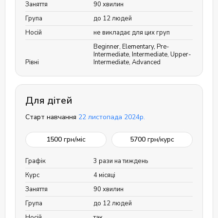
Заняття
90 хвилин
Група
до 12 людей
Носій
не викладає для цих груп
Beginner
,
Elementary
,
Pre-
Intermediate
,
Intermediate
,
Upper-
Рівні
Intermediate
,
Advanced
Для дітей
Старт навчання
22 листопада 2024р.
1500
грн/міс
5700
грн/курс
Графік
3 рази на тиждень
Курс
4 місяці
Заняття
90 хвилин
Група
до 12 людей
Носій
так