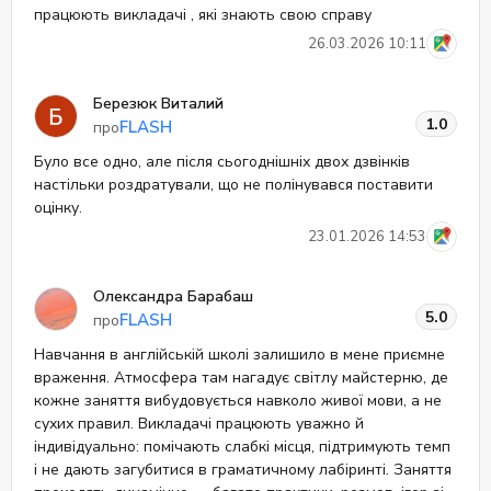
працюють викладачі , які знають свою справу
26.03.2026 10:11
Березюк Виталий
1.0
FLASH
про
Було все одно, але після сьогоднішніх двох дзвінків
настільки роздратували, що не полінувався поставити
оцінку.
23.01.2026 14:53
Олександра Барабаш
5.0
FLASH
про
Навчання в англійській школі залишило в мене приємне
враження. Атмосфера там нагадує світлу майстерню, де
кожне заняття вибудовується навколо живої мови, а не
сухих правил. Викладачі працюють уважно й
індивідуально: помічають слабкі місця, підтримують темп
і не дають загубитися в граматичному лабіринті. Заняття