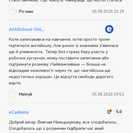
стало звичкою, і це, мабуть, найкраще, що могло статися.
сайті.
Ро-ман
05.08.2026 20:29
AntiSchool Online
Коли записувався на навчання, хотів просто трохи
підтягнути англійську. Але разом зі знаннями з'явилася
ще й упевненість. Тепер без страху беру участь у
робочих зустрічах, можу поставити запитання або
підтримати розмову. Найважливіше — більше не
відкладаю можливості через те, що «англійська ще
недостатньо хороша». Це відчуття свободи дорогого
варте.
Melnyk
05.08.2026 19:52
5.0
eCademy
Добрий вечір. Вивчав Німецькумову, все сподобалось.
Сподобалось що з розуміням підібрали час який