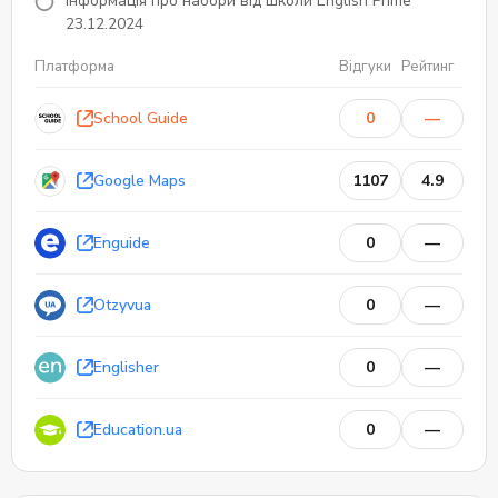
Інформація про набори від школи English Prime
23.12.2024
Платформа
Відгуки
Рейтинг
School Guide
0
—
Google Maps
1107
4.9
Enguide
0
—
Otzyvua
0
—
Englisher
0
—
0
0
Відгуків
Education.ua
0
—