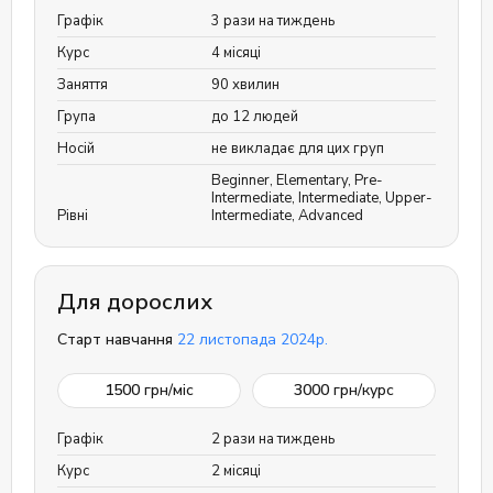
Графік
3 рази на тиждень
Курс
4 місяці
Заняття
90 хвилин
Група
до 12 людей
Носій
не викладає для цих груп
Beginner
,
Elementary
,
Pre-
Intermediate
,
Intermediate
,
Upper-
Рівні
Intermediate
,
Advanced
Для дорослих
Старт навчання
22 листопада 2024р.
1500
грн/міс
3000
грн/курс
Графік
2 рази на тиждень
Курс
2 місяці