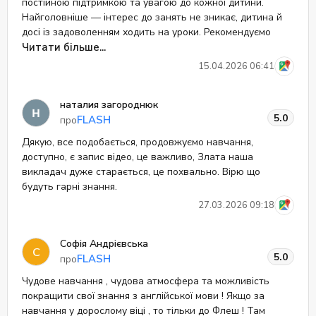
постійною підтримкою та увагою до кожної дитини.
Найголовніше — інтерес до занять не зникає, дитина й
досі із задоволенням ходить на уроки. Рекомендуємо
FLASH як якісну та надійну школу для вивчення
Читати більше...
англійської 👍
15.04.2026 06:41
наталия загороднюк
5.0
FLASH
про
Дякую, все подобається, продовжуємо навчання,
доступно, є запис відео, це важливо, Злата наша
викладач дуже старається, це похвально. Вірю що
будуть гарні знання.
27.03.2026 09:18
Софія Андрієвська
С
5.0
FLASH
про
Чудове навчання , чудова атмосфера та можливість
покращити свої знання з англійської мови ! Якщо за
навчання у дорослому віці , то тільки до Флеш ! Там