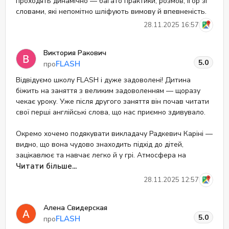
проходять динамічно — багато практики, розмов, ігор зі
словами, які непомітно шліфують вимову й впевненість.
28.11.2025 16:57
Виктория Ракович
5.0
FLASH
про
Відвідуємо школу FLASH і дуже задоволені! Дитина
біжить на заняття з великим задоволенням — щоразу
чекає уроку. Уже після другого заняття він почав читати
свої перші англійські слова, що нас приємно здивувало.
Окремо хочемо подякувати викладачу Радкевич Каріні —
видно, що вона чудово знаходить підхід до дітей,
зацікавлює та навчає легко й у грі. Атмосфера на
заняттях тепла та дружня.
Читати більше...
28.11.2025 12:57
Алена Свидерская
5.0
FLASH
про