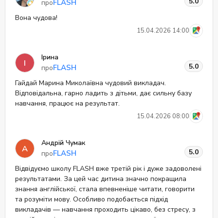
5.0
FLASH
про
Вона чудова!
15.04.2026 14:00
Ірина
І
5.0
FLASH
про
Гайдай Марина Миколаївна чудовий викладач.
Відповідальна, гарно ладить з дітьми, дає сильну базу
навчання, працює на результат.
15.04.2026 08:00
Андрій Чумак
А
5.0
FLASH
про
Відвідуємо школу FLASH вже третій рік і дуже задоволені
результатами. За цей час дитина значно покращила
знання англійської, стала впевненіше читати, говорити
та розуміти мову. Особливо подобається підхід
викладачів — навчання проходить цікаво, без стресу, з