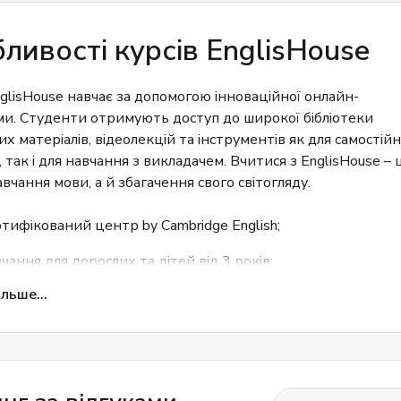
ливості курсів EnglisHouse
glisHouse навчає за допомогою інноваційної онлайн-
и. Студенти отримують доступ до широкої бібліотеки
х матеріалів, відеолекцій та інструментів як для самостій
 так і для навчання з викладачем. Вчитися з EnglisHouse – 
вчання мови, а й збагачення свого світогляду.
тифікований центр by Cambridge English;
чання для дорослих та дітей від 3 років;
льше...
чання онлайн по всьому світу;
чання за міжнародною системою CEFR;
коштовне пробне заняття;