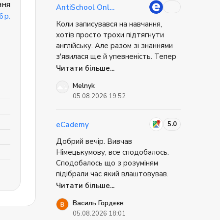
ння
мабуть, найкраще, що могло
знайти на офіційному сайті.
AntiSchool Online
статися.
6р.
Коли записувався на навчання,
хотів просто трохи підтягнути
англійську. Але разом зі знаннями
з'явилася ще й упевненість. Тепер
без страху беру участь у робочих
Читати більше...
зустрічах, можу поставити
Melnyk
запитання або підтримати
05.08.2026 19:52
розмову. Найважливіше — більше
не відкладаю можливості через те,
що «англійська ще недостатньо
5.0
eCademy
хороша». Це відчуття свободи
Добрий вечір. Вивчав
дорогого варте.
Німецькумову, все сподобалось.
Сподобалось що з розуміням
підібрали час який влаштовував.
Сподобався викладач, який все по
Читати більше...
суті роз'яснив, викладачу можна
Василь Гордєєв
поставити запитання якщо щось
05.08.2026 18:01
не зрозумів чи можливо щось