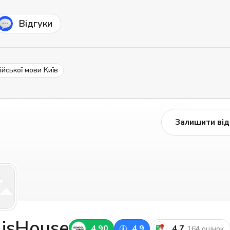
Відгуки
ійської мови Київ
Залишити від
lisHouse
4.90
4.9
4.7
164 оцінок