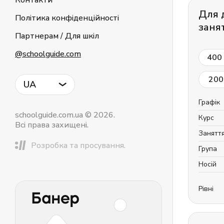
Контакти
Для 
Політика конфіденційності
заня
Партнерам / Для шкіл
@schoolguide.com
400
200
UA
Графік
schoolguide.com.ua © 2026.
Курс
Всі права захищені.
Занятт
Розробка та просування.
Група
Носій
Рівні