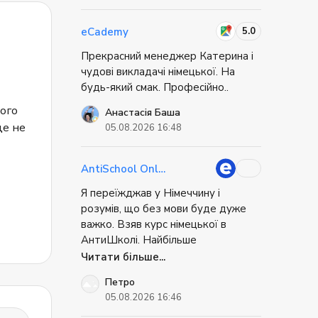
цікавить додатково і він все в
доступній формі це пояснить. Все
5.0
eCademy
сподобалось не має взагалі ніяких
Прекрасний менеджер Катерина і
непорощумінь, поати і вивчай
чудові викладачі німецької. На
еімецьку мову. Дякую вам!
будь-який смак. Професійно..
ного
Анастасія Баша
це не
05.08.2026 16:48
AntiSchool Online
Я переїжджав у Німеччину і
розумів, що без мови буде дуже
важко. Взяв курс німецької в
АнтиШколі. Найбільше
сподобалось, що ми не просто
Читати більше...
вчили слова, а відпрацьовували
Петро
життєві ситуації: як орендувати
05.08.2026 16:46
квартиру, як спілкуватись у банку,