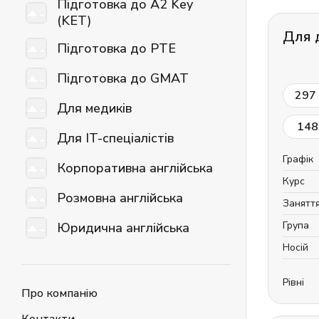
Підготовка до A2 Key
(KET)
Для д
Підготовка до PTE
Підготовка до GMAT
297
Для медиків
148
Для IT-спеціалістів
Графік
Корпоративна англійська
Курс
Розмовна англійська
Занятт
Група
Юридична англійська
Носій
Рівні
Про компанію