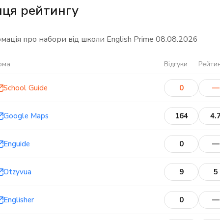
итуаціях є ключем до його повноцінного освоєння.
иця рейтингу
формації про школу є на офіційному сайті.
мація про набори від школи English Prime
08.08.2026
рма
Відгуки
Рейти
School Guide
0
—
Google Maps
164
4.
Enguide
0
—
Otzyvua
9
5
Englisher
0
—