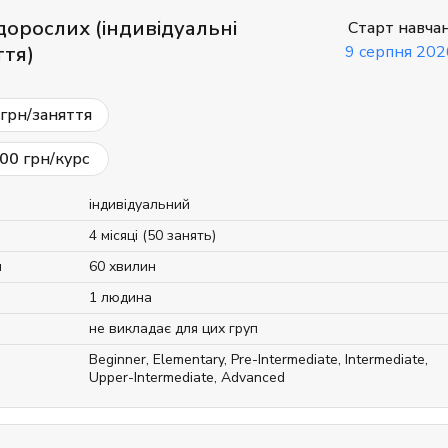
дорослих (індивідуальні
Старт навча
ття)
9 серпня 202
грн/заняття
00
грн/курс
індивідуальний
4 місяці (50 занять)
я
60 хвилин
1 людина
не викладає для цих груп
Beginner
,
Elementary
,
Pre-Intermediate
,
Intermediate
,
Upper-Intermediate
,
Advanced