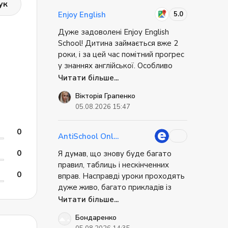
як пройти співбесіду. Це було
ук
супер практично. Коли я приїхав, я
5.0
Enjoy English
не відчував себе повністю
Дуже задоволені Enjoy English
безпорадним. Міг вирішити базові
School! Дитина займається вже 2
речі самостійно. Це дуже знижує
у
роки, і за цей час помітний прогрес
стрес при переїзді.
у знаннях англійської. Особливо
радує, що дитина із задоволенням
Читати більше...
відвідує заняття та має бажання
Вікторія Грапенко
вчитися. Дякую викладачам за
05.08.2026 15:47
професіоналізм, цікаве навчання та
ні
чудове ставлення до дітей! ❤️
Це
0
Однозначно рекомендую!
ні
AntiSchool Online
0
Я думав, що знову буде багато
правил, таблиць і нескінченних
0
вправ. Насправді уроки проходять
дуже живо, багато прикладів із
ови.
реального життя, постійне
Читати більше...
спілкування і практика. Через це
чи
Бондаренко
матеріал запам'ятовується значно
мови у