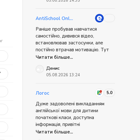
05.08.2026 14:35
легше. Уже через кілька місяців
почав помічати знайомі фрази у
фільмах, статтях і навіть у робочих
AntiSchool Online
листах. Такі моменти дуже
Раніше пробував навчатися
мотивують продовжувати.
самостійно, дивився відео,
нг
встановлював застосунки, але
постійно втрачав мотивацію. Тут
усе набагато простіше: є
Читати більше...
регулярність, підтримка викладача
Денис
і багато живого спілкування.
7
05.08.2026 13:24
Завдяки цьому навчання не
перетворюється на обов'язок. Уже
помітив, що значно краще розумію
5.0
Логос
англійську на слух і можу вільніше
Дуже задоволені викладанням
висловлювати свої думки.
англійської мови для дитини
початкові класи, доступна
інформація, привітні
адміністратори + постійний
Читати більше...
зворотній зв'язок.