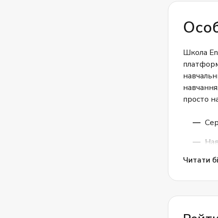
Особ
Школа En
платформ
навчальни
навчання,
просто на
Сер
Нав
Читати бі
Нав
Нав
Без