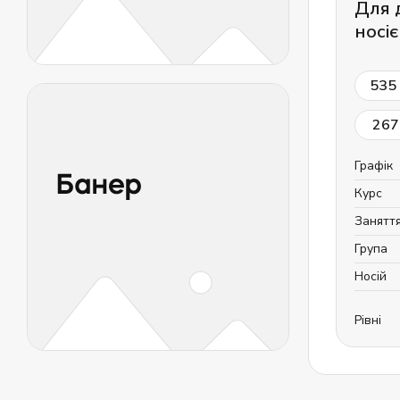
Для 
носі
535
267
Графік
Курс
Занятт
Група
Носій
Рівні