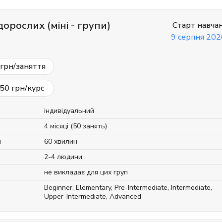
орослих (міні - групи)
Старт навча
9 серпня 202
грн/заняття
50
грн/курс
індивідуальний
4 місяці (50 занять)
я
60 хвилин
2-4 людини
не викладає для цих груп
Beginner
,
Elementary
,
Pre-Intermediate
,
Intermediate
,
Upper-Intermediate
,
Advanced