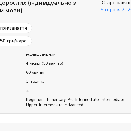
дорослих (індивідуально з
Старт навча
єм мови)
9 серпня 202
грн/заняття
50
грн/курс
індивідуальний
4 місяці (50 занять)
я
60 хвилин
1 людина
да
Beginner
,
Elementary
,
Pre-Intermediate
,
Intermediate
,
Upper-Intermediate
,
Advanced