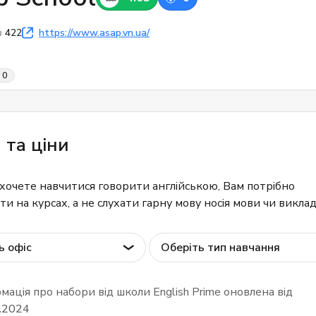
в
422
https://www.asap.vn.ua/
0
 та ціни
хочете навчитися говорити англійською, Вам потрібно
и на курсах, а не слухати гарну мову носія мови чи виклад
ь офіс
Оберіть тип навчання
мація про набори від школи English Prime оновлена від
.2024