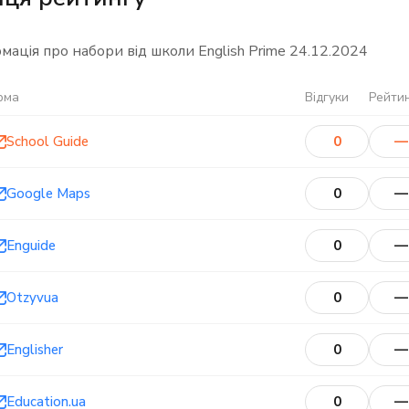
мація про набори від школи English Prime
24.12.2024
рма
Відгуки
Рейти
School Guide
0
—
Google Maps
0
—
Enguide
0
—
Otzyvua
0
—
Englisher
0
—
Education.ua
0
—