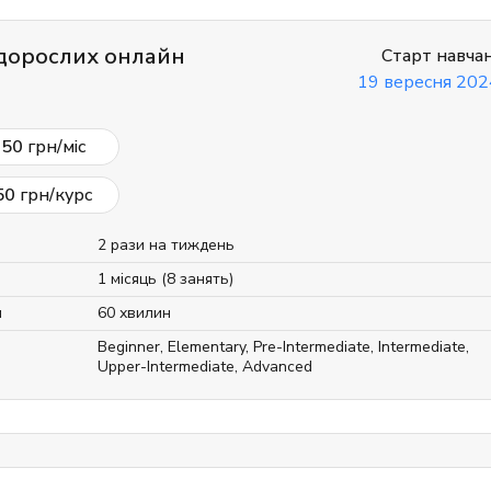
дорослих онлайн
Старт навча
19 вересня 202
950
грн/міс
50
грн/курс
2 рази на тиждень
1 місяць (8 занять)
я
60 хвилин
Beginner
,
Elementary
,
Pre-Intermediate
,
Intermediate
,
Upper-Intermediate
,
Advanced