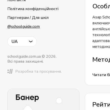
Контакти
Особл
Політика конфіденційності
Asap Scho
Партнерам / Для шкіл
включаючи
@schoolguide.com
англійськ
технолог
адаптован
UA
методика
schoolguide.com.ua © 2026.
Метод
Всі права захищені.
Ключовою
Розробка та просування.
Читати бі
розвитку
від поча
Використ
студентів
вимові т
Рейти