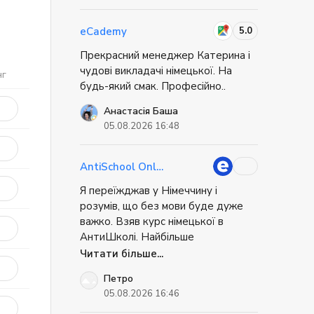
цікавить додатково і він все в
доступній формі це пояснить. Все
5.0
eCademy
сподобалось не має взагалі ніяких
Прекрасний менеджер Катерина і
непорощумінь, поати і вивчай
чудові викладачі німецької. На
еімецьку мову. Дякую вам!
нг
будь-який смак. Професійно..
Анастасія Баша
05.08.2026 16:48
AntiSchool Online
Я переїжджав у Німеччину і
розумів, що без мови буде дуже
важко. Взяв курс німецької в
АнтиШколі. Найбільше
сподобалось, що ми не просто
Читати більше...
вчили слова, а відпрацьовували
Петро
життєві ситуації: як орендувати
05.08.2026 16:46
квартиру, як спілкуватись у банку,