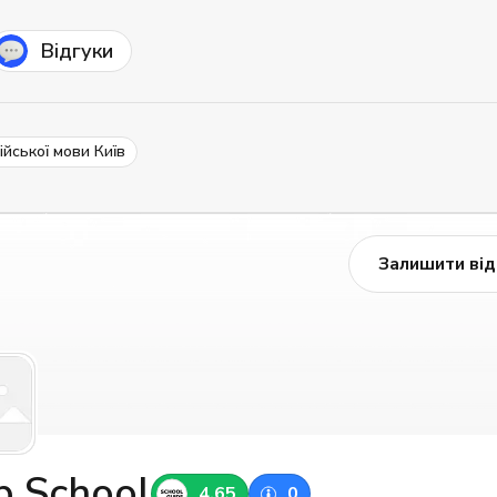
Відгуки
ійської мови Київ
Залишити від
p School
4.65
0