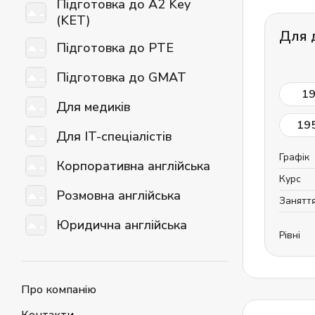
Підготовка до A2 Key
(KET)
Для 
Підготовка до PTE
Підготовка до GMAT
1
Для медиків
19
Для IT-спеціалістів
Графік
Корпоративна англійська
Курс
Розмовна англійська
Занятт
Юридична англійська
Рівні
Про компанію