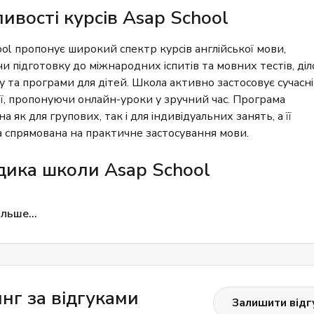
ивості курсів Asap School
ol пропонує широкий спектр курсів англійської мови,
 підготовку до міжнародних іспитів та мовних тестів, діл
у та програми для дітей. Школа активно застосовує сучасні
ії, пропонуючи онлайн-уроки у зручний час. Програма
а як для групових, так і для індивідуальних занять, а її
 спрямована на практичне застосування мови.
ика школи Asap School
 методикою школи є інтерактивне навчання з упором в
льше...
 розмовних навичок. Уроки будуються таким чином, щоб у
тку могли активно використовувати мову у житті.
овуються рольові ігри, обговорення та кейси, щоб мотиву
 до спілкування англійською мовою. Велика увага приділяє
а розширенню словникового запасу.
нг за відгуками
Залишити відг