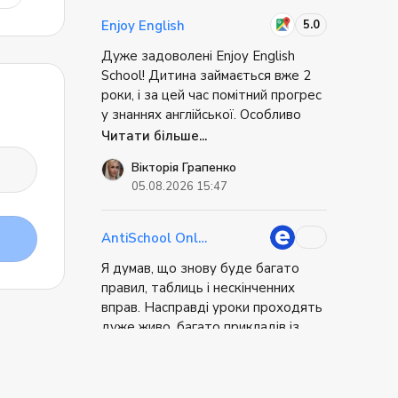
як пройти співбесіду. Це було
супер практично. Коли я приїхав, я
5.0
Enjoy English
не відчував себе повністю
Дуже задоволені Enjoy English
безпорадним. Міг вирішити базові
School! Дитина займається вже 2
речі самостійно. Це дуже знижує
роки, і за цей час помітний прогрес
стрес при переїзді.
у знаннях англійської. Особливо
радує, що дитина із задоволенням
Читати більше...
відвідує заняття та має бажання
Вікторія Грапенко
вчитися. Дякую викладачам за
05.08.2026 15:47
професіоналізм, цікаве навчання та
чудове ставлення до дітей! ❤️
Однозначно рекомендую!
AntiSchool Online
Я думав, що знову буде багато
правил, таблиць і нескінченних
вправ. Насправді уроки проходять
дуже живо, багато прикладів із
реального життя, постійне
Читати більше...
спілкування і практика. Через це
Бондаренко
матеріал запам'ятовується значно