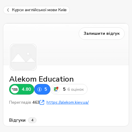
Курси англійської мови Київ
Залишити відгук
Alekom Education
4.80
5
5
6 оцінок
Переглядів
463
https://alekom.kiev.ua/
Відгуки
4