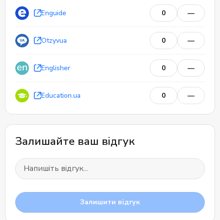
Enguide
0
—
Otzyvua
0
—
0
0
Відгуків
Englisher
0
—
Education.ua
0
—
Залишайте ваш відгук
Залишити відгук