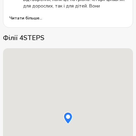
для дорослих, так і для дітей. Вони
перетворюють заняття на гру;
Читати більше...
Комунікація:
для успішного вивчення будь-якої
мови необхідно підтримувати постійне
Філії 4STEPS
спілкування. Граматичні конструкції найкраще
запам'ятовуються, коли їх застосовують на
практиці у конкретних ситуаціях. Учні школи
спілкуються та дискутують на різноманітні
теми;
Технології:
в процесі навчання
використовуються сучасні програми, такі як My
English Lab та Google Classroom. Ці
інструменти дозволяють моніторити успіхи
студентів, автоматично виявляти їх сильні та
слабкі сторони у вивченні мови, спростити
перевірку домашніх завдань, а також
забезпечують доступність цієї високоякісної
освіти за доступну ціну.