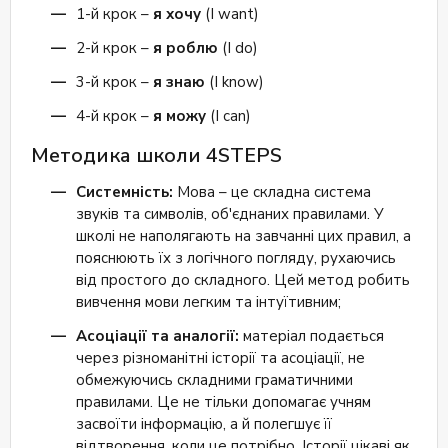
1-й крок –
я хочу
(I want)
2-й крок –
я роблю
(I do)
3-й крок –
я знаю
(I know)
4-й крок –
я можу
(I can)
Методика школи 4STEPS
Системність:
Мова – це складна система
звуків та символів, об'єднаних правилами. У
школі не наполягають на завчанні цих правил, а
пояснюють їх з логічного погляду, рухаючись
від простого до складного. Цей метод робить
вивчення мови легким та інтуїтивним;
Асоціації та аналогії:
матеріал подається
через різноманітні історії та асоціації, не
обмежуючись складними граматичними
правилами. Це не тільки допомагає учням
засвоїти інформацію, а й полегшує її
відтворення, коли це потрібно. Історії цікаві як