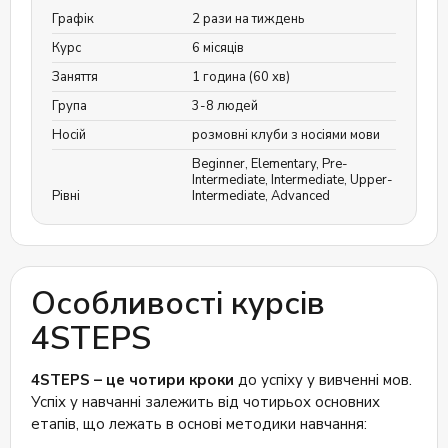
Графік
2 рази на тиждень
Курс
6 місяців
Заняття
1 година (60 хв)
Група
3-8 людей
Носій
розмовні клуби з носіями мови
Beginner
,
Elementary
,
Pre-
Intermediate
,
Intermediate
,
Upper-
Рівні
Intermediate
,
Advanced
Особливості курсів
4STEPS
4STEPS – це чотири кроки
до успіху у вивченні мов.
Успіх у навчанні залежить від чотирьох основних
етапів, що лежать в основі методики навчання: