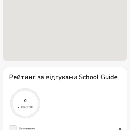
Відгуки про 4STEPS
Школа “ФорСтепс” надає чудове середовище для
вивчення англійської, за невелику вартість. Викладачі
навчають англійської так, щоб вона стала зрозумілою
і цікавою і завжди готові допомогти і підтримати.
Курси допомогли багатьом учням добре скласти
іспити, що вплинуло на їхнє подальше професійне
життя. Ви можете отримати додаткову інформацію
про школу, відвідавши її офіційний веб-сайт.
Рейтинг за відгуками School Guide
Викладач
0