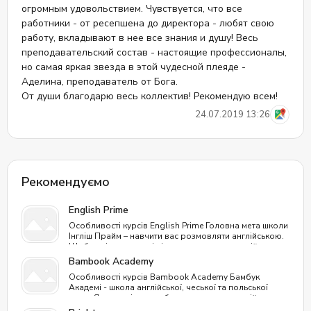
огромным удовольствием. Чувствуется, что все
работники - от ресепшена до директора - любят свою
работу, вкладывают в нее все знания и душу! Весь
преподавательский состав - настоящие профессионалы,
но самая яркая звезда в этой чудесной плеяде -
Аделина, преподаватель от Бога.
От души благодарю весь коллектив! Рекомендую всем!
24.07.2019 13:26
Рекомендуємо
English Prime
Особливості курсів English Prime Головна мета школи
Інгліш Прайм – навчити вас розмовляти англійською.
Щоб навіть люди, які ніколи не вивчали англійську
мову, оволоділи нею, як другою рідною. Процес
Bambook Academy
проходить природним шляхом, як у дитинстві, без
Особливості курсів Bambook Academy Бамбук
зубріння. Унікальність курсів: Відмінне співвідношення
Академі - школа англійської, чеської та польської
ціни та якості: одне заняття в English Prime обійдеться
мови. Яка приділяє особливу увагу розмовній
за вартістю, як чашка гарної кави; Заняття
практиці, що дозволяє швидко засвоювати необхідні
проводяться офлайн у школі чи онлайн (на