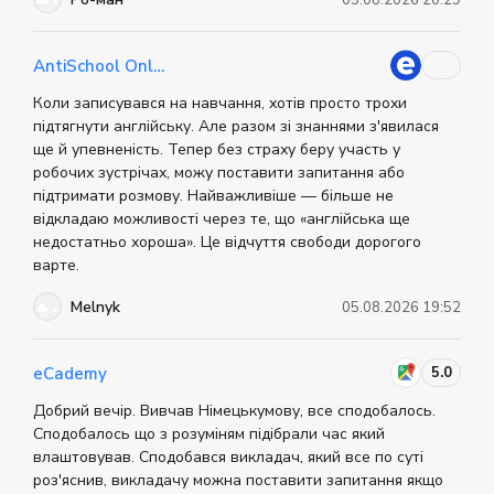
AntiSchool Online
Коли записувався на навчання, хотів просто трохи
підтягнути англійську. Але разом зі знаннями з'явилася
ще й упевненість. Тепер без страху беру участь у
робочих зустрічах, можу поставити запитання або
підтримати розмову. Найважливіше — більше не
відкладаю можливості через те, що «англійська ще
недостатньо хороша». Це відчуття свободи дорогого
варте.
Melnyk
05.08.2026 19:52
5.0
eCademy
Добрий вечір. Вивчав Німецькумову, все сподобалось.
Сподобалось що з розуміням підібрали час який
влаштовував. Сподобався викладач, який все по суті
роз'яснив, викладачу можна поставити запитання якщо