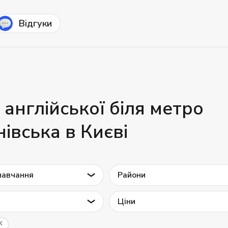
Відгуки
 англійської біля метро
нівська в Києві
навчання
Райони
Ціни