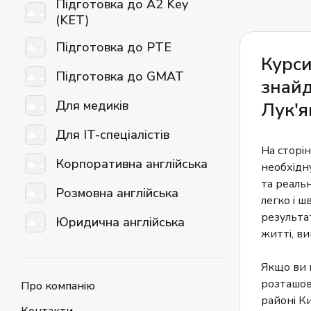
Підготовка до A2 Key
(KET)
Підготовка до PTE
Курси
Підготовка до GMAT
знайд
Для медиків
Лук'я
Для IT-спеціалістів
На сторін
Корпоративна англійська
необхідну
та реаль
Розмовна англійська
легко і 
результат
Юридична англійська
житті, ви
Якщо ви 
розташов
Про компанію
районі Ки