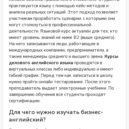
и на уровне Pre-intermediate обучение ведется
практикуются языку с помощью кейс-методов и
исключительно на английском языке. В Redford
анализа реальных ситуаций. Этот подход позволяет
избегают скучных грамматических зубрежек и
участникам проработать сценарии, с которыми они
теоретических объяснений. Общение с носителями
могут столкнуться в профессиональной
языка происходит начиная с Pre-intermediate. Отзывы
деятельности. Языковой курс актуален для тех, кто
о Redford Регулярные разговорные клубы,
имеет уровень знаний не ниже В2 (выше среднего).
индивидуальные уроки и персональные
На него записываются люди, работающие в
образовательные консультанты делают процесс
международных компаниях, предприниматели, а
обучения удобным, эффективным и интересным для
также менеджеры среднего и высшего звена.
Курсы
каждого студента. Выберите школу английского
делового английского языка
проводятся в
языка Redford, где обучение становится
виртуальных классах либо индивидуально и имеют
увлекательным путешествием в мир знаний и
гибкий график. Перед тем как записаться в школу,
языкового мастерства!
нужно пройти онлайн тестирование. После этого
преподаватель выдает электронные учебники. По
завершению обучения все студенты проходят
сертификацию.
Для чего нужно изучать бизнес-
английский?