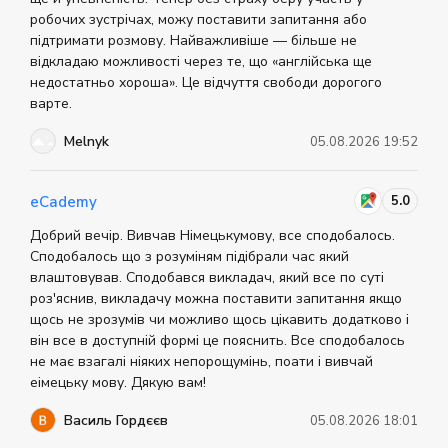
робочих зустрічах, можу поставити запитання або
підтримати розмову. Найважливіше — більше не
відкладаю можливості через те, що «англійська ще
недостатньо хороша». Це відчуття свободи дорогого
варте.
Melnyk
05.08.2026 19:52
5.0
eCademy
Добрий вечір. Вивчав Німецькумову, все сподобалось.
Сподобалось що з розуміням підібрали час який
влаштовував. Сподобався викладач, який все по суті
роз'яснив, викладачу можна поставити запитання якщо
щось не зрозумів чи можливо щось цікавить додатково і
він все в доступній формі це пояснить. Все сподобалось
не має взагалі ніяких непорощумінь, поати і вивчай
еімецьку мову. Дякую вам!
Василь Гордєєв
05.08.2026 18:01