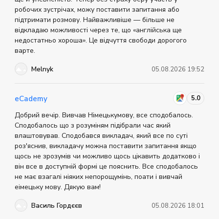
робочих зустрічах, можу поставити запитання або
Улучшат восприятие речи на слух для
підтримати розмову. Найважливіше — більше не
понимания англоязычных коллег и партнеров.
відкладаю можливості через те, що «англійська ще
Научатся грамматике и письменному общению
недостатньо хороша». Це відчуття свободи дорогого
для ведения деловой переписки.
варте.
Корпоративные курсы английского — это
Melnyk
05.08.2026 19:52
эффективная инвестиция в сотрудников, которая
влияет на развитие самой компании.
5.0
eCademy
Какие преимущества корпоративного
Добрий вечір. Вивчав Німецькумову, все сподобалось.
обучения?
Сподобалось що з розуміням підібрали час який
влаштовував. Сподобався викладач, який все по суті
При записи на курсы,
корпоративная английская
роз'яснив, викладачу можна поставити запитання якщо
школа
берет на себя весь процесс организации
щось не зрозумів чи можливо щось цікавить додатково і
учебного процесса. От компании требуется только
він все в доступній формі це пояснить. Все сподобалось
предоставить список сотрудников. Такой формат
не має взагалі ніяких непорощумінь, поати і вивчай
обучение имеет и следующие преимущества:
еімецьку мову. Дякую вам!
Программа разрабатывается с учетом бизнес-
Василь Гордєєв
05.08.2026 18:01
целей и потребностей команды.