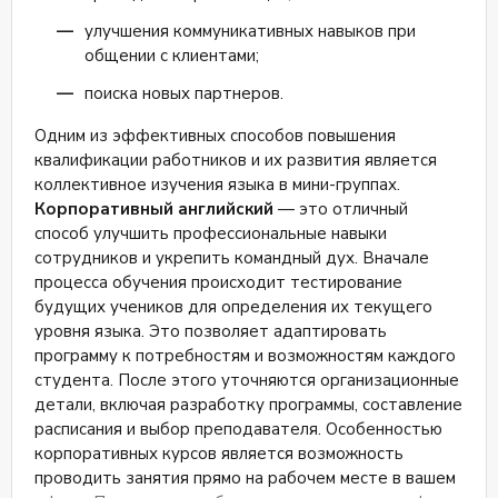
школе и тарифах на сайте.
проведения презентаций, аргументированного
улучшения коммуникативных навыков при
участия в дискуссиях, и убедительного письма. Четко
общении с клиентами;
структурированные материалы и учебный процесс,
которые обеспечивают максимальное соответствие
поиска новых партнеров.
курсов целям и запросам студентов. Ставьте
реалистичные цели, четко планируйте маршрут
Одним из эффективных способов повышения
изучения английского и будьте готовы к поглощению
квалификации работников и их развития является
английского языка. За детальной информацией
коллективное изучения языка в мини-группах.
обращайтесь на сайт школы.
Корпоративный английский
— это отличный
способ улучшить профессиональные навыки
сотрудников и укрепить командный дух. Вначале
процесса обучения происходит тестирование
будущих учеников для определения их текущего
уровня языка. Это позволяет адаптировать
программу к потребностям и возможностям каждого
студента. После этого уточняются организационные
детали, включая разработку программы, составление
расписания и выбор преподавателя. Особенностью
корпоративных курсов является возможность
проводить занятия прямо на рабочем месте в вашем