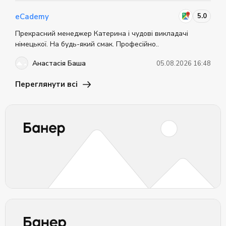
Все учебные материалы сосредоточены в
5.0
eCademy
едином личном кабинете.
Прекрасний менеджер Катерина і чудові викладачі
Занятия могут проводиться непосредственно
німецької. На будь-який смак. Професійно..
на рабочем месте в офисе или онлайн, что
снижает время, затраченное на дорогу.
Анастасія Баша
05.08.2026 16:48
Руководство имеет возможность отслеживать
Переглянути всі
прогресс и целеустремленность команды.
Корпоративные курсы демонстрирует заботу
вашей организации о развитии своих
сотрудников.
Групповые занятия способствуют лучшему
взаимопониманию и командной работе.
По окончании курса сотрудники получают
сертификаты, подтверждающие их уровень
знаний.
Предусмотрены различные варианты оплаты
обучения, учитывающие бюджет компании.