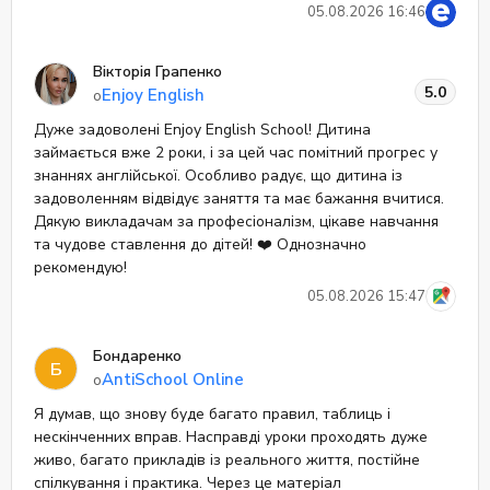
05.08.2026 16:46
Вікторія Грапенко
5.0
Enjoy English
о
Дуже задоволені Enjoy English School! Дитина
займається вже 2 роки, і за цей час помітний прогрес у
знаннях англійської. Особливо радує, що дитина із
задоволенням відвідує заняття та має бажання вчитися.
Дякую викладачам за професіоналізм, цікаве навчання
та чудове ставлення до дітей! ❤️ Однозначно
рекомендую!
05.08.2026 15:47
Бондаренко
Б
AntiSchool Online
о
Я думав, що знову буде багато правил, таблиць і
нескінченних вправ. Насправді уроки проходять дуже
живо, багато прикладів із реального життя, постійне
спілкування і практика. Через це матеріал