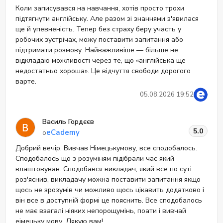
Коли записувався на навчання, хотів просто трохи
підтягнути англійську. Але разом зі знаннями з'явилася
ще й упевненість. Тепер без страху беру участь у
робочих зустрічах, можу поставити запитання або
підтримати розмову. Найважливіше — більше не
відкладаю можливості через те, що «англійська ще
недостатньо хороша». Це відчуття свободи дорогого
варте.
05.08.2026 19:52
Василь Гордєєв
5.0
eCademy
о
Добрий вечір. Вивчав Німецькумову, все сподобалось.
Сподобалось що з розуміням підібрали час який
влаштовував. Сподобався викладач, який все по суті
роз'яснив, викладачу можна поставити запитання якщо
щось не зрозумів чи можливо щось цікавить додатково і
він все в доступній формі це пояснить. Все сподобалось
не має взагалі ніяких непорощумінь, поати і вивчай
еімецьку мову. Дякую вам!