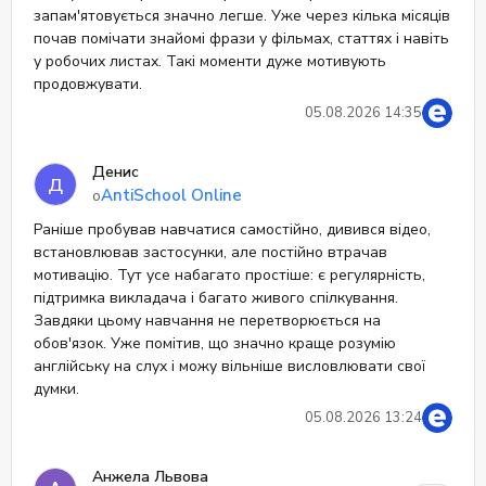
запам'ятовується значно легше. Уже через кілька місяців
почав помічати знайомі фрази у фільмах, статтях і навіть
у робочих листах. Такі моменти дуже мотивують
продовжувати.
05.08.2026 14:35
Денис
Д
AntiSchool Online
о
Раніше пробував навчатися самостійно, дивився відео,
встановлював застосунки, але постійно втрачав
мотивацію. Тут усе набагато простіше: є регулярність,
підтримка викладача і багато живого спілкування.
Завдяки цьому навчання не перетворюється на
обов'язок. Уже помітив, що значно краще розумію
англійську на слух і можу вільніше висловлювати свої
думки.
05.08.2026 13:24
Анжела Львова