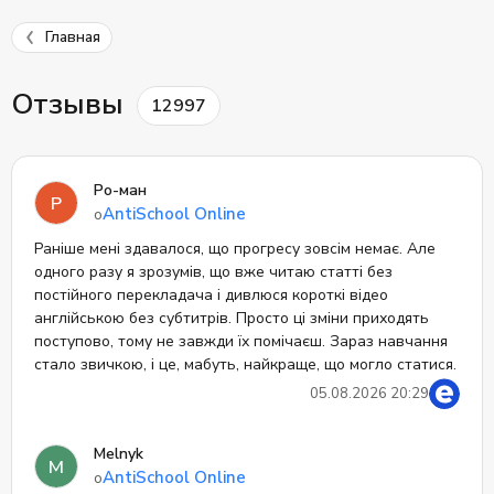
Главная
Отзывы
12997
Ро-ман
Р
AntiSchool Online
о
Раніше мені здавалося, що прогресу зовсім немає. Але
одного разу я зрозумів, що вже читаю статті без
постійного перекладача і дивлюся короткі відео
англійською без субтитрів. Просто ці зміни приходять
поступово, тому не завжди їх помічаєш. Зараз навчання
стало звичкою, і це, мабуть, найкраще, що могло статися.
05.08.2026 20:29
Melnyk
M
AntiSchool Online
о