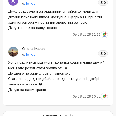
5.0
Логос
о
Дуже задоволені викладанням англійської мови для
дитини початкові класи, доступна інформація, привітні
адміністратори + постійний зворотній зв'язок.
Дякуємо вам за вашу працю
05.08.2026 11:11
Снежа Малая
5.0
Логос
о
Хочу поділитись відгуком , донечка ходить лише другий
місяц але результати вражають ))
До цього не займалась англійською .
Ставлення до діток дбайливе , дівчата уважні , добрі
завжди усміхнені ❤️
Дякую за вашу працю .
05.08.2026 10:52