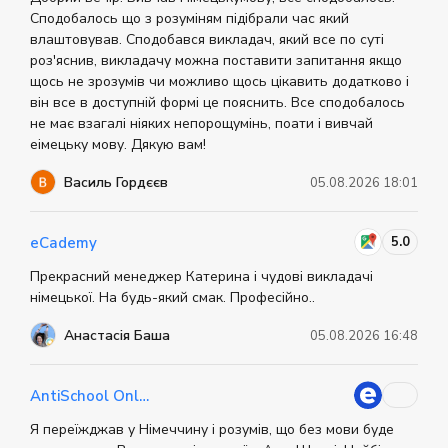
Сподобалось що з розуміням підібрали час який
влаштовував. Сподобався викладач, який все по суті
роз'яснив, викладачу можна поставити запитання якщо
щось не зрозумів чи можливо щось цікавить додатково і
він все в доступній формі це пояснить. Все сподобалось
не має взагалі ніяких непорощумінь, поати і вивчай
еімецьку мову. Дякую вам!
Василь Гордєєв
05.08.2026 18:01
5.0
eCademy
Прекрасний менеджер Катерина і чудові викладачі
німецької. На будь-який смак. Професійно..
Анастасія Баша
05.08.2026 16:48
AntiSchool Online
Я переїжджав у Німеччину і розумів, що без мови буде