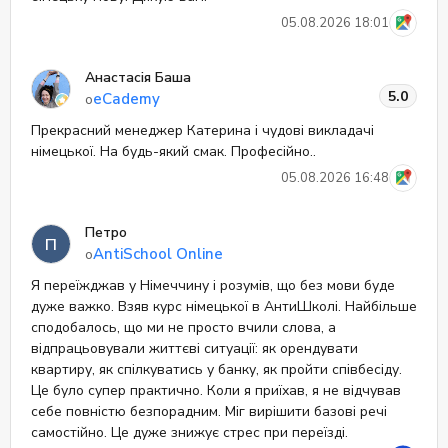
05.08.2026 18:01
Анастасія Баша
5.0
eCademy
о
Прекрасний менеджер Катерина і чудові викладачі
німецької. На будь-який смак. Професійно..
05.08.2026 16:48
Петро
П
AntiSchool Online
о
Я переїжджав у Німеччину і розумів, що без мови буде
дуже важко. Взяв курс німецької в АнтиШколі. Найбільше
сподобалось, що ми не просто вчили слова, а
відпрацьовували життєві ситуації: як орендувати
квартиру, як спілкуватись у банку, як пройти співбесіду.
Це було супер практично. Коли я приїхав, я не відчував
себе повністю безпорадним. Міг вирішити базові речі
самостійно. Це дуже знижує стрес при переїзді.