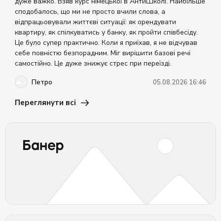
дуже важко. Взяв курс німецької в АнтиШколі. Найбільше
сподобалось, що ми не просто вчили слова, а
відпрацьовували життєві ситуації: як орендувати
квартиру, як спілкуватись у банку, як пройти співбесіду.
Це було супер практично. Коли я приїхав, я не відчував
себе повністю безпорадним. Міг вирішити базові речі
самостійно. Це дуже знижує стрес при переїзді.
Петро
05.08.2026 16:46
Переглянути всі