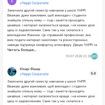
Е
Yappi Corporate
о
Закінчила другий семестр навчання у школі YAPPI.
0
Вважаю дуже важливим, щоб викладач і студенти
знайшли спільну мову — тоді і заняття проходять
0
Отзывы
цікавіше, і матеріал засвоюється краще, і на кожен урок
ідеш із задоволенням. Саме так у нас склалося з
викладачем Жанною. Це справжній професіонал, яка
вміє подати матеріал захопливо та різносторонньо,
завжди підтримує комфортну атмосферу. Дякую YAPPI та
Жанні за високий рівень викладання, цікаву подачу
Читать больше...
інформації та уважний, індивідуальний підхід!
30.07.2026 21:18
Юкарі Фішер
5.0
Yappi Corporate
о
Закінчила другий семестр навчання у школі YAPPI.
Вважаю дуже важливим, щоб викладач і студенти
знайшли спільну мову — тоді і заняття проходять
цікавіше, і матеріал засвоюється краще, і на кожен урок
ідеш із задоволенням. Саме так у нас склалося з