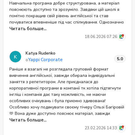
Навчальна програма добре структурована, а матеріал
пояснюють доступно та зрозуміло. Завдяки цій школі я
помітно покращив свій рівень англійської та став
почуватися впевненіше під час спілкування. Однозначно
рекомендую всім, хто хоче вивчати англійську
Читать больше...
ефективно та з задоволенням!
18.06.2026 07:26
Katya Rudenko
K
5.0
Yappi Corporate
о
Раніше я взагалі не розглядала груповий формат
вивчення англійської, завжди обирала індивідуальні
заняття з репетитором. Але приєдналася до
корпоративної програми в компанії тк хотіла підтягнути
інгліш і компанія дає таку можливість, не маючи
особливих очікувань і була приємно здивована!
Особливо хочу подякувати своєму тічеру Ользі Багіровій
🫶 Вона дуже доступно пояснює матеріал, завжди
допомагає розібратись із незрозумілими словами чи
Читать больше...
висловами, приємна у спілкуванні та завжди позитивна
23.02.2026 14:33
не дивлячись на обставини які щоденно з нами усіма