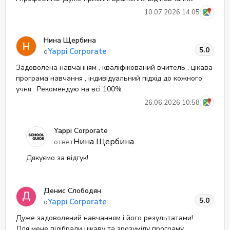
10.07.2026 14:05
Нина Щербина
5.0
Yappi Corporate
о
Задоволена навчанням , кваліфікований вчитель , цікава
програма навчання , індивідуальний підхід до кожного
учня . Рекомендую на всі 100%
26.06.2026 10:58
Yappi Corporate
Нина Щербина
ответ
Дякуємо за відгук!
Денис Слободян
5.0
Yappi Corporate
о
Дуже задоволений навчанням і його результатами!
Для мене підібрали цікаву та зрозумілу програму