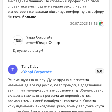
викладачем Жанною. Це справжній професіонал своєї
справи, яка вміє подати матеріал захопливо та
різносторонньо, завжди підтримує комфортну атмосферу
на заняттях.
Читать больше...
Дякую YAPPI та Жанні за високий рівень викладання,
30.07.2026 18:41
цікаву подачу інформації та уважний, індивідуальний
підхід!
Yappi Corporate
Юкарі Фішер
ответ
Дякуємо за відгук!
Tony Koby
T
5.0
Yappi Corporate
о
Рекомендую цю школу. Дуже зручна екосистема
навчання де все під рукою, юзерфрендлі, з додатковими
заняттями, менеджером, заморозками і тд. Збалансовано
складена навчальна програма де переплітаються
розмовні теми, новий вокабуляр і граматика. Окремо
хочу відзначити викладачку, Ірину, вона у вас дуже крута
і професійна! Дуже приємні враження від навчання!