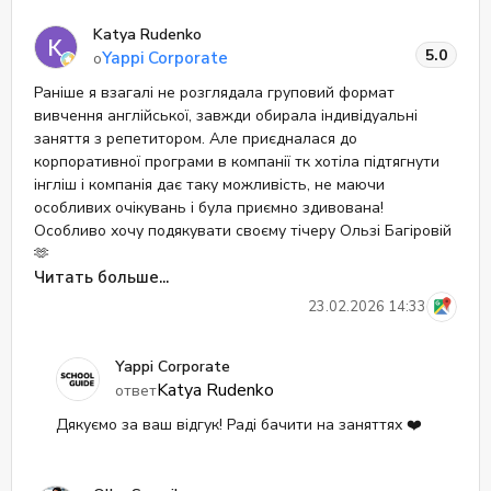
відбуваються... З задоволенням відвідую групові заняття,
Katya Rudenko
бо знаю що на мене чекає комфортна атмосфера та
5.0
Yappi Corporate
о
класний викладач 🙌
Раніше я взагалі не розглядала груповий формат
вивчення англійської, завжди обирала індивідуальні
заняття з репетитором. Але приєдналася до
корпоративної програми в компанії тк хотіла підтягнути
інгліш і компанія дає таку можливість, не маючи
особливих очікувань і була приємно здивована!
Особливо хочу подякувати своєму тічеру Ользі Багіровій
🫶
Вона дуже доступно пояснює матеріал, завжди
Читать больше...
допомагає розібратись із незрозумілими словами чи
23.02.2026 14:33
висловами, приємна у спілкуванні та завжди позитивна
не дивлячись на обставини які щоденно з нами усіма
Yappi Corporate
відбуваються...
Katya Rudenko
ответ
З задоволенням відвідую групові заняття, бо знаю що на
мене чекає комфортна атмосфера та класний викладач
Дякуємо за ваш відгук! Раді бачити на заняттях ❤️
🙌