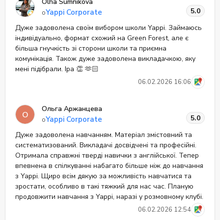
Olha Sumnikova
5.0
Yappi Corporate
о
Дуже задоволена своїм вибором школи Yappi. Займаюсь
індивідуально, формат схожий на Green Forest, але є
більша гнучкість зі сторони школи та приємна
комунікація. Також дуже задоволена викладачкою, яку
мені підібрали. Іра 👏 🫶🏻
06.02.2026 16:06
Ольга Аржанцева
О
5.0
Yappi Corporate
о
Дуже задоволена навчанням. Матеріал змістовний та
систематизований. Викладачі досвідчені та професійні.
Отримала справжні тверді навички з англійської. Тепер
впевнена в спілкуванні набагато більше ніж до навчання
з Yappi. Щиро всім дякую за можливість навчатися та
зростати, особливо в такі тяжкий для нас час. Планую
продовжити навчання з Yappi, наразі у розмовному клубі.
06.02.2026 12:54