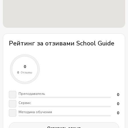
делают процесс изучения эффективным. Учебный
процесс нацелен на практическое применение
языковых навыков в корпоративной среде и
адаптирован под конкретные потребности каждой
компании.
Рейтинг за отзивами School Guide
Преподаватель
0
Сервис
0
Методика обучения
0