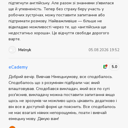
підтягнути англійську. Але разом зі знаннями з'явилася
ще й упевненість. Тепер без страху беру участь у
робочих зустрічах, можу поставити запитання або
підтримати розмову. Найважливіше — більше не
відкладаю можливості через те, що «англійська ще
недостатньо хороша». Це відчуття свободи дорогого
варте.
Melnyk
05.08.2026 19:52
5.0
eCademy
Добрий вечір. Вивчав Німецькумову, все сподобалось.
Сподобалось що з розуміням підібрали час який
влаштовував. Сподобався викладач, який все по суті
роз'яснив, викладачу можна поставити запитання якщо
щось не зрозумів чи можливо щось цікавить додатково і
він все в доступній формі це пояснить. Все сподобалось
не має взагалі ніяких непорощумінь, поати і вивчай
еімецьку мову. Дякую вам!