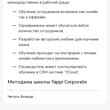
непосредственно в рабочей среде.
Обучение сотрудников возможно как онлайн
так и оффлайн;
Одновременно может обучаться любое
количество сотрудников;
Разработан авторский учебник для изучения
языка;
Обучение проходит на платформе с личным
онлайн-кабинетом и приложением;
Руководитель может контролировать
обучение в CRM-системе “YCloud”;
Методика школы Yappi Corporate
“Яппи Корпорейт” использует уникальную методику
в преподавании:
Читать больше...
Перевернутые классы:
теоретическое