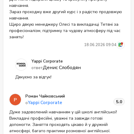
навчання.
Зараз проходжу вже другий курс і з радістю продовжую
навчання.
Щиро дякую менеджеру Олесі та викладачці Тетяні за
професіоналізм, підтримку та чудову атмосферу під час
занять!
18.06.2026 09:04
Yappi Corporate
Денис Слободян
ответ
Дякуємо за відгук!
Роман Чайковський
Р
5.0
Yappi Corporate
о
Дуже задоволений навчанням у цій школі англійської!
Викладачі професійні, уважні та завжди готові
допомогти. Заняття проходять цікаво й у дружній
атмосфері, багато практики розмовної англійської.