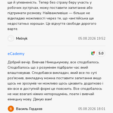
ще й упевненість. Тепер без страху беру участь у
робочих зустрічах, можу поставити запитання або
підтримати розмову. Найважливіше — більше не
відкладаю можливості через те, що «англійська ще
недостатньо хороша». Це відчуття свободи дорогого
варте.
Melnyk
05.08.2026 19:52
5.0
eCademy
Добрий вечір. Вивчав Німецькумову, все сподобалось.
Сподобалось що з розуміням підібрали час який
влаштовував. Сподобався викладач, який все по суті
роз'яснив, викладачу можна поставити запитання якщо
щось не зрозумів чи можливо щось цікавить додатково і
він все в доступній формі це пояснить. Все сподобалось
не має взагалі ніяких непорощумінь, поати і вивчай
еімецьку мову. Дякую вам!
Василь Гордєєв
05.08.2026 18:01