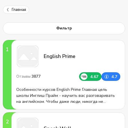
Главная
Фильтр
English Prime
3877
4.67
4.7
Отзывы
Особенности курсов English Prime Главная цель
школы Инглиш Прайм - научить вас разговаривать
на английском. Чтобы даже люди, никогда не
изучавшие английский язык, выучили его как второй
родной. Процесс проходит естественным путем, как в
детстве, без зубрежки. Уникальность курсов:
Отличное соотношение цены и качества: одно