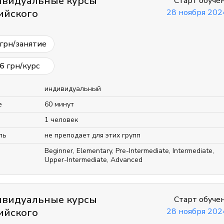
видуальные курсы
Старт обуче
ийского
28 ноября 2024
грн/занятие
6
грн/курс
индивидуальный
е
60 минут
1 человек
ль
не преподает для этих групп
Beginner
,
Elementary
,
Pre-Intermediate
,
Intermediate
,
Upper-Intermediate
,
Advanced
видуальные курсы
Старт обуче
ийского
28 ноября 2024