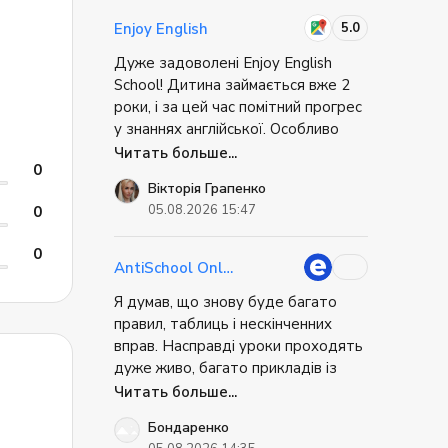
як пройти співбесіду. Це було
ебя
супер практично. Коли я приїхав, я
5.0
Enjoy English
ению
не відчував себе повністю
Дуже задоволені Enjoy English
безпорадним. Міг вирішити базові
School! Дитина займається вже 2
речі самостійно. Це дуже знижує
роки, і за цей час помітний прогрес
стрес при переїзді.
у знаннях англійської. Особливо
радує, що дитина із задоволенням
Читать больше...
0
відвідує заняття та має бажання
Вікторія Грапенко
ем
вчитися. Дякую викладачам за
05.08.2026 15:47
0
професіоналізм, цікаве навчання та
ся
чудове ставлення до дітей! ❤️
0
Однозначно рекомендую!
AntiSchool Online
Я думав, що знову буде багато
правил, таблиць і нескінченних
е
вправ. Насправді уроки проходять
бым
дуже живо, багато прикладів із
реального життя, постійне
Читать больше...
есных
спілкування і практика. Через це
Бондаренко
матеріал запам'ятовується значно