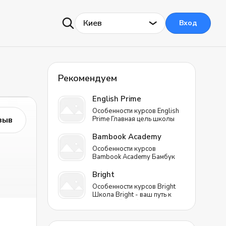
Киев
Вход
Рекомендуем
English Prime
Особенности курсов English
зыв
Prime Главная цель школы
Инглиш Прайм - научить вас
разговаривать на английском.
Bambook Academy
Чтобы даже люди, никогда
Особенности курсов
не изучавшие английский
Bambook Academy Бамбук
язык, выучили его как второй
Академи - школа
родной. Процесс проходит
английского, чешского и
Bright
естественным путем, как в
польского языка. Которая
детстве, без зубрежки.
Особенности курсов Bright
делает особый акцент на
Уникальность курсов:
Школа Bright - ваш путь к
разговорной практике, что
Отличное соотношение цены
языковой свободе и
позволяет быстро усваивать
и качества: одно занятие в
профессиональному
необходимые навыки и
English Prime обойдется по
развитию. Школа
применять их эффективно в
стоимости, как чашка