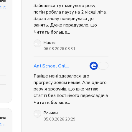
ния
в кайф. Онлайн обучение
будущему, тогда эта школа
как на постоянной основе
цены на курсы. Вся
Отзывы о English Prime
практика: в программе
индивидуально и в группах,
Займалвся тут минулого року,
для вас.
достигает самых высоких
 г.
информация о стоимости,
Обучение проходит в
предусмотрены
что позволяет заниматься в
показателей выпуска
длительности и целях курсов
потім робила паузу на 2 місяці літа.
исключительно приятной и
разнообразные методы
компании с друзьями или
студентов высших уровней.
прозрачно представлена. На
вдохновляющей
обучения - работа
Зараз знову повернулася до
родственниками. Также в
официальном сайте вы
англоязычной атмосфере,
индивидуально, в парах или в
школе можно подготовится к
занять. Дуже порадувало, що
можете найти
где работают опытные
группе. Студенты используют
сдаче экзаменов на уровень
дополнительную
кабінет зі збереженим прогресом
Читать больше...
преподаватели, которые
не только учебники, но и
языка, будь то TOEFL, IELTS
информацию о школе.
обладают пониманием
онлайн-ресурсы;
та всіма матеріалами залишився, а
или другие
потребностей студентов и
Отслеживание прогресса:
Настя
распространенные экзамены.
менеджер допомогла підібрати
создают условия,
тестирование проводится
Больше информации - на
06.08.2026 08:31
той самий зручний графік. Все так
способствующие
после каждого модуля,
сайте школы.
преодолению языковых
чтобы понимать, как студент
само чітко і якісно. Дякую!
барьеров и развитию
продвигаются в изучении
навыков общения. На
языка. Обучение офлайн и
AntiSchool Online
официальном сайте вы
онлайн (на платформе Zoom),
можете найти
для всех направлений и
Раніше мені здавалося, що
дополнительную
уровней английского.
прогресу зовсім немає. Але одного
информацию о школе.
Отзывы о Grade Education
Centre Преподаватели Грейд
разу я зрозумів, що вже читаю
Эдюкейшн Центра - включая
статті без постійного перекладача
носителей языка и
і дивлюся короткі відео
Читать больше...
украинских специалистов,
обладают международными
англійською без субтитрів. Просто
сертификатами и обширным
Ро-ман
ці зміни приходять поступово, тому
опытом обучения языкам.
ния
05.08.2026 20:29
не завжди їх помічаєш. Зараз
Также центр проводит курсы
 г.
повышения квалификации
навчання стало звичкою, і це,
для учителей. В учебном