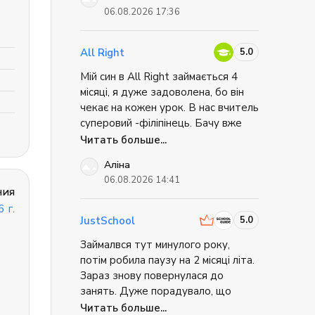
ненав'язлива атмосфера
06.08.2026 17:36
спілкування, під час якої, в разі
потреби тебе акуратно поправляє
викладач. Дякую, Green forest.
5.0
All Right
Мій син в All Right займається 4
місяці, я дуже задоволена, бо він
чекає на кожен урок. В нас вчитель
суперовий -філіпінець. Бачу вже
прогрес, любить дуже доречі
Читать больше...
розмовні клуби, це не такі нудні та
Аліна
суворі уроки як у школі. Всім
06.08.2026 14:41
раджу!
ния
 г.
5.0
JustSchool
Займалвся тут минулого року,
потім робила паузу на 2 місяці літа.
Зараз знову повернулася до
занять. Дуже порадувало, що
кабінет зі збереженим прогресом
Читать больше...