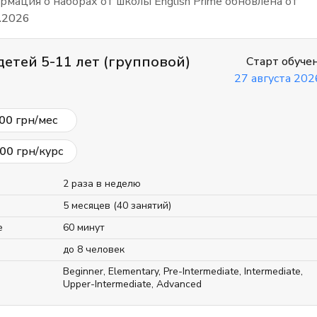
мация о наборах от школы English Prime обновлена от
.2026
детей 5-11 лет (групповой)
Старт обуче
27 августа 2026
00
грн/мес
00
грн/курс
2 раза в неделю
5 месяцев (40 занятий)
е
60 минут
до 8 человек
Beginner
,
Elementary
,
Pre-Intermediate
,
Intermediate
,
Upper-Intermediate
,
Advanced