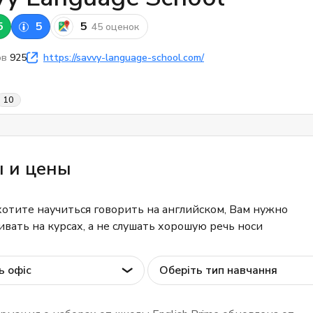
5
5
5
45 оценок
ов
925
https://savvy-language-school.com/
10
ы и цены
хотите научиться говорить на английском, Вам нужно
ивать на курсах, а не слушать хорошую речь носи
ь офіс
Оберіть тип навчання