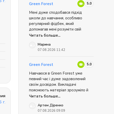
 г.
процессе используется
5.0
Green Forest
коммуникативная методика и
контролируется процесс
Мені дуже сподобався підхід
усвоения знаний. Больше
школи до навчання, особливо
информации о центре вы
регулярний фідбек, який
можете найти на
официальном сайте.
допомагав мені розуміти свій
прогрес та сфери для покращення.
Читать больше...
Також мені сподобалося, наскільки
Марина
інтерактивним і добре
07.08.2026 11:42
структурованим був навчальний
процес. Найбільше мені сподобався
цифровий підручник і мобільний
5.0
Green Forest
застосунок, які зробили навчання
Навчаюся в Green Forest уже
зручним та цікавим.
певний час і дуже задоволений
своїм досвідом. Викладачі
пояснюють матеріал зрозуміло й
ния
цікаво, а заняття проходять у
Читать больше...
дружній атмосфері, тому
 г.
Артем Діренко
навчатися легко та мотивуюче.
07.08.2026 09:09
Особливо подобається сучасний