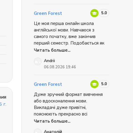
підхід до навчання, велика
кількість практики розмовної
5.0
Green Forest
англійської та зручні додаткові
Це моя перша онлайн школа
матеріали для самостійного
англійської мови. Навчаюся з
опрацювання. Рекомендую Green
самого початку, вже закінчив
Forest усім, хто хоче впевнено
перший семестр. Подобається як
покращити свою англійську.
викладається матеріал та дуже
Читать больше...
зручна онлайн-платформа. Дуже
Andrii
подобається як ведуться
06.08.2026 19:46
зайнняття, є можливість самостіно
виконувати певні вправи та
працювати у групах на занняттях.
5.0
Green Forest
Дуже зручний формат вивчення
ния
або вдосконалення мови.
 г.
Викладачі дуже привітні,
пояснюють прекрасно всі
незрозумілі нюанси. Взагалі,
Читать больше...
складається дуже приємна,
Анатолій