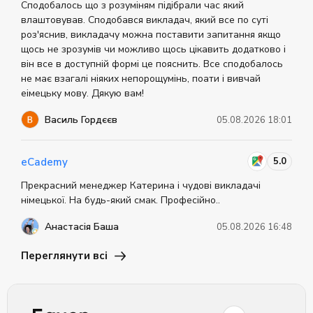
Сподобалось що з розуміням підібрали час який
влаштовував. Сподобався викладач, який все по суті
роз'яснив, викладачу можна поставити запитання якщо
щось не зрозумів чи можливо щось цікавить додатково і
він все в доступній формі це пояснить. Все сподобалось
не має взагалі ніяких непорощумінь, поати і вивчай
еімецьку мову. Дякую вам!
Василь Гордєєв
05.08.2026 18:01
5.0
eCademy
Прекрасний менеджер Катерина і чудові викладачі
німецької. На будь-який смак. Професійно..
Анастасія Баша
05.08.2026 16:48
Переглянути всі