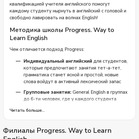
квалификацией учителя английского помогут
каждому студенту нырнуть в английский с головой и
свободно лавировать на волнах English!
Методика школы Progress. Way to
Learn English
Чем отличается подход Progress:
Индивидуальный английский
для студентов,
которые предпочитают занятия тет-а-тет,
грамматика станет ясной и простой, новые
слова войдут в активный лексический запас
Групповые занятия:
General English в группах
до 6-ти человек, где у каждого студента
будет достаточно времени на выполнение
Читать больше...
заданий и диалогов
Pro Talks
- курс для студентов, которые
Филиалы Progress. Way to Learn
хотят больше разговора и меньше грамматики,
чей уровень Pre Intermediate + и ученики,