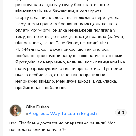
реєстрували людину у групу без оплати, потім
відмовляли іншим бажаючим, а коли група
стартувала, виявлялося, що ця людина передумала.
Тому ввели правило бронювання місця лише після
оплати.<br><br>Помилка менеджерів полягала у
тому, що вони не донесли до вас це правило (забули,
відволіклись, тощо. Таке буває, всі люди).<br>
<br>Мені і школі дуже прикро, що так сталося,
особливо враховуючи вашу історію навчання з нами.
Я розумію, як неприємно, коли ви щось планували і на
щось розраховували, а плани зриваються. Тут немає
нічого особистого, от воно так неправильно і
неприємно вийшло. Мені дуже шкода. Будь-ласка,
прийміть наші вибачення.
Olha Dubas
4.0
Progress. Way to Learn English
о
upd. Проблему достаточно оперативно решили) Моя
преподавательница чудо ✨