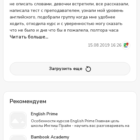
не описать словами, девочки встретили, все рассказали,
написала тест с преподавателем, узнали мой уровень
английского, подобрали группу когда мне удобнее
ходить, отходила курс и с уверенностью могу сказать
что не было и дня что бы я пожалела, полтора часа
занятий пролетают как минута, выходила со школы
Читать больше...
всегда с ейфорией, каждое занятие как мотивация
15.08.2019 16:26
приходить снова и снова, преподавателем была Даша и
она просто мега. Аня, спасибо Вам за школу и за
квалификацию преподавателей! Proggres вы лучшие!
Загрузить еще
Рекомендуем
English Prime
Особенности курсов English Prime Главная цель
школы Инглиш Прайм - научить вас разговаривать на
английском. Чтобы даже люди, никогда не изучавшие
английский язык, выучили его как второй родной.
Bambook Academy
Процесс проходит естественным путем, как в детстве,