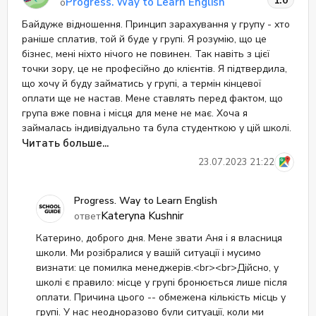
1.0
Progress. Way to Learn English
о
Байдуже відношення. Принцип зарахування у групу - хто
раніше сплатив, той й буде у групі. Я розумію, що це
бізнес, мені ніхто нічого не повинен. Так навіть з цієї
точки зору, це не професійно до клієнтів. Я підтвердила,
що хочу й буду займатись у групі, а термін кінцевої
оплати ще не настав. Мене ставлять перед фактом, що
група вже повна і місця для мене не має. Хоча я
займалась індивідуально та була студенткою у цій школі.
Після цього випадку, вся повага до школи зникла, проста
Читать больше...
рядова приватна школа. Дуже не приємно. Тому з
23.07.2023 21:22
радістю переходжу у іншу школу.
Progress. Way to Learn English
Kateryna Kushnir
ответ
Катерино, доброго дня. Мене звати Аня і я власниця
школи. Ми розібралися у вашій ситуації і мусимо
визнати: це помилка менеджерів.<br><br>Дійсно, у
школі є правило: місце у групі бронюється лише після
оплати. Причина цього -- обмежена кількість місць у
групі. У нас неодноразово були ситуації, коли ми