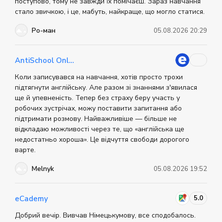
поступово, тому не завжди їх помічаєш. Зараз навчання
опытом обучения языкам. Также центр проводит
стало звичкою, і це, мабуть, найкраще, що могло статися.
курсы повышения квалификации для учителей. В
учебном процессе используется коммуникативная
методика и контролируется процесс усвоения
Ро-ман
05.08.2026 20:29
знаний. Больше информации о центре вы можете
найти на официальном сайте.
AntiSchool Online
Коли записувався на навчання, хотів просто трохи
підтягнути англійську. Але разом зі знаннями з'явилася
ще й упевненість. Тепер без страху беру участь у
робочих зустрічах, можу поставити запитання або
підтримати розмову. Найважливіше — більше не
відкладаю можливості через те, що «англійська ще
недостатньо хороша». Це відчуття свободи дорогого
варте.
Melnyk
05.08.2026 19:52
5.0
eCademy
Добрий вечір. Вивчав Німецькумову, все сподобалось.