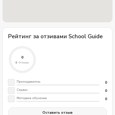
подход, профессиональные преподаватели и
качественный материал помогут каждому студенту
преодолеть языковой барьер и легко разговаривать
на английском. Больше информации на сайте школы.
Рейтинг за отзивами School Guide
Преподаватель
0
Сервис
0
Методика обучения
0
Оставить отзыв