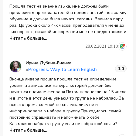
Прошла тест на знание языка, мне должны были
предложить преподавателей и время занятий, поскольку
обучение я должна была начать сегодня. Звонила пару
раз. До урока около 4-х часов, преподавателя у меня до
сих пор нет, никакой информации мне не предоставили и
ни о чем пока не предупредили.
Читать больше...
28.02.2021 19:10
Ирина Дубина-Ененко
1.0
Progress. Way to Learn English
о
Вконце января прошла прошла тест на определение
уровня и записалась на курс, который должен был
начаться вначале февраля.Потом перенесли на 15 число
и в итоге в этот день узнаю,что группа не набралась.За
все это время со мной не связывались не и
информировали о наборе в группу.Приходилось самой
постоянно спрашивать и напоминать о себе.
Как можно набрать группу,если нет обратной связи?
Никому не рекомендую данную школу
Читать больше...