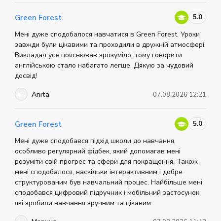
проводится после каждого модуля, чтобы понимать,
как студент продвигаются в изучении языка.
Обучение офлайн и онлайн (на платформе Zoom),
5.0
Green Forest
для всех направлений и уровней английского.
Отзывы о Grade Education Centre Преподаватели
Мені дуже сподобалося навчатися в Green Forest. Уроки
Грейд Эдюкейшн Центра - включая носителей языка и
завжди були цікавими та проходили в дружній атмосфері.
украинских специалистов, обладают
международными сертификатами и обширным
Викладач усе пояснював зрозуміло, тому говорити
опытом обучения языкам. Также центр проводит
англійською стало набагато легше. Дякую за чудовий
курсы повышения квалификации для учителей. В
учебном процессе используется коммуникативная
досвід!
методика и контролируется процесс усвоения
знаний. Больше информации о центре вы можете
Anita
07.08.2026 12:21
найти на официальном сайте.
5.0
Green Forest
Мені дуже сподобався підхід школи до навчання,
особливо регулярний фідбек, який допомагав мені
розуміти свій прогрес та сфери для покращення. Також
мені сподобалося, наскільки інтерактивним і добре
структурованим був навчальний процес. Найбільше мені
сподобався цифровий підручник і мобільний застосунок,
які зробили навчання зручним та цікавим.