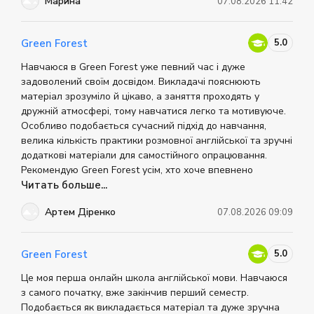
Марина
07.08.2026 11:42
5.0
Green Forest
Навчаюся в Green Forest уже певний час і дуже
задоволений своїм досвідом. Викладачі пояснюють
матеріал зрозуміло й цікаво, а заняття проходять у
дружній атмосфері, тому навчатися легко та мотивуюче.
Особливо подобається сучасний підхід до навчання,
велика кількість практики розмовної англійської та зручні
додаткові матеріали для самостійного опрацювання.
Рекомендую Green Forest усім, хто хоче впевнено
покращити свою англійську.
Читать больше...
Артем Діренко
07.08.2026 09:09
5.0
Green Forest
Це моя перша онлайн школа англійської мови. Навчаюся
з самого початку, вже закінчив перший семестр.
Подобається як викладається матеріал та дуже зручна