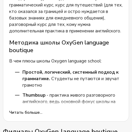
грамматический курс, курс для путешествий (для тех,
кто оказался за границей и остро нуждается в
базовых знаниях для ежедневного общения),
разговорный курс для тех, кому нужна
дополнительная практика в применении английского.
Методика школы OxyGen language
boutique
В чем плюсы школы Oxygen language school:
Простой, логический, системный подход к
грамматике.
Студенты не путаются и звучат
грамотно
Thumbsup
- практика живого разговорного
английского, ведь основной фокус школы на
разговоре, а не заучивании правил. Кроме того
Читать больше...
студенты проработают свою фонетику
Система трекинга успеваемости
, так что
Филиалы OxyGen language boutique
учителя никогда не пропустят момент, если