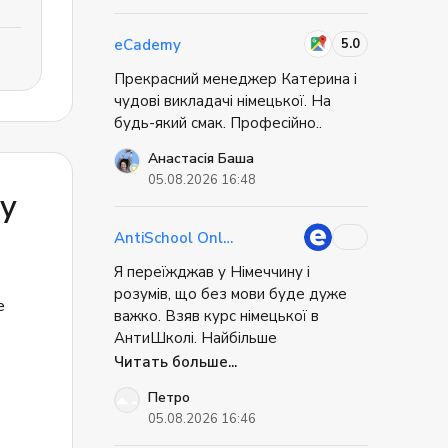
цікавить додатково і він все в
доступній формі це пояснить. Все
5.0
eCademy
сподобалось не має взагалі ніяких
Прекрасний менеджер Катерина і
непорощумінь, поати і вивчай
чудові викладачі німецької. На
еімецьку мову. Дякую вам!
будь-який смак. Професійно..
Анастасія Баша
05.08.2026 16:48
y
AntiSchool Online
Я переїжджав у Німеччину і
розумів, що без мови буде дуже
е
важко. Взяв курс німецької в
АнтиШколі. Найбільше
сподобалось, що ми не просто
Читать больше...
вчили слова, а відпрацьовували
Петро
життєві ситуації: як орендувати
05.08.2026 16:46
квартиру, як спілкуватись у банку,