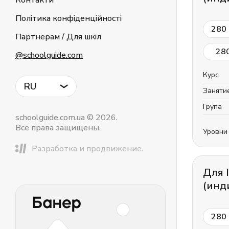
Контакти
Політика конфіденційності
280
Партнерам / Для шкіл
28
@schoolguide.com
Курс
RU
Заняти
Група
schoolguide.com.ua © 2026.
Все права защищены.
Уровни
Разработка и продвижение.
Для 
(инд
280