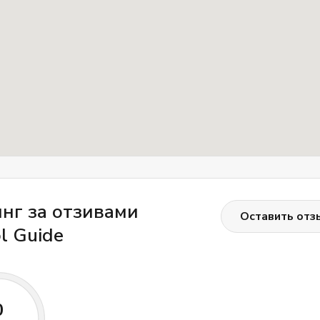
ение профессионалам и получите гарантированный резул
нг за отзивами
Оставить отз
l Guide
0