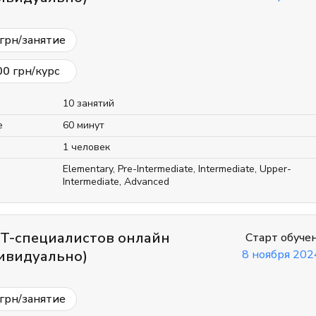
грн/занятие
00
грн/курс
10 занятий
е
60 минут
1 человек
Elementary
,
Pre-Intermediate
,
Intermediate
,
Upper-
Intermediate
,
Advanced
IT-специалистов онлайн
Старт обуче
ивидуально)
8 ноября 2024
грн/занятие