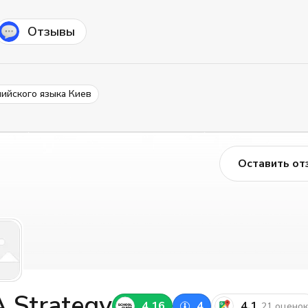
Отзывы
лийского языка Киев
Оставить от
 Strategy
4.16
4
4.1
21 оценок