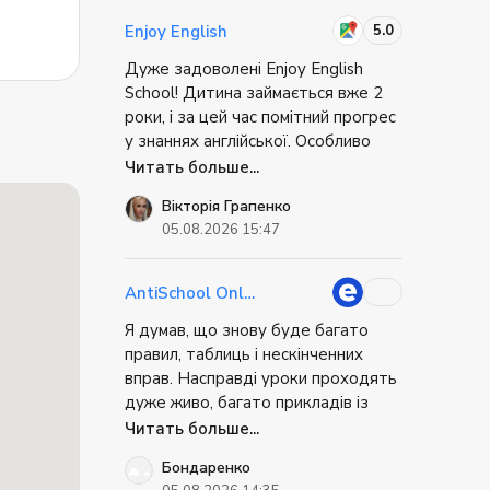
як пройти співбесіду. Це було
супер практично. Коли я приїхав, я
5.0
Enjoy English
не відчував себе повністю
ация,
Дуже задоволені Enjoy English
безпорадним. Міг вирішити базові
School! Дитина займається вже 2
речі самостійно. Це дуже знижує
роки, і за цей час помітний прогрес
стрес при переїзді.
ебя
у знаннях англійської. Особливо
чем
радує, що дитина із задоволенням
Читать больше...
відвідує заняття та має бажання
Вікторія Грапенко
вчитися. Дякую викладачам за
05.08.2026 15:47
професіоналізм, цікаве навчання та
о
чудове ставлення до дітей! ❤️
Однозначно рекомендую!
AntiSchool Online
Я думав, що знову буде багато
правил, таблиць і нескінченних
вправ. Насправді уроки проходять
ессе
дуже живо, багато прикладів із
Если
реального життя, постійне
Читать больше...
а в
спілкування і практика. Через це
о не
Бондаренко
матеріал запам'ятовується значно