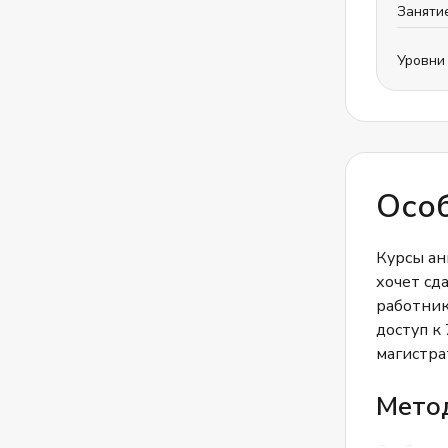
Заняти
Уровни
Особ
Курсы ан
хочет сд
работник
доступ к
магистра
Мето