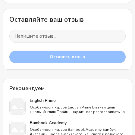
Оставляйте ваш отзыв
Оставить отзыв
Рекомендуем
English Prime
Особенности курсов English Prime Главная цель
школы Инглиш Прайм - научить вас разговаривать на
английском. Чтобы даже люди, никогда не изучавшие
английский язык, выучили его как второй родной.
Bambook Academy
Процесс проходит естественным путем, как в детстве,
Особенности курсов Bambook Academy Бамбук
без зубрежки. Уникальность курсов: Отличное
Академи - школа английского, чешского и польского
соотношение цены и качества: одно занятие в English