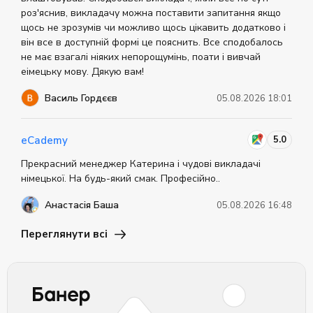
роз'яснив, викладачу можна поставити запитання якщо
щось не зрозумів чи можливо щось цікавить додатково і
він все в доступній формі це пояснить. Все сподобалось
не має взагалі ніяких непорощумінь, поати і вивчай
еімецьку мову. Дякую вам!
Василь Гордєєв
05.08.2026 18:01
5.0
eCademy
Прекрасний менеджер Катерина і чудові викладачі
німецької. На будь-який смак. Професійно..
Анастасія Баша
05.08.2026 16:48
Переглянути всі