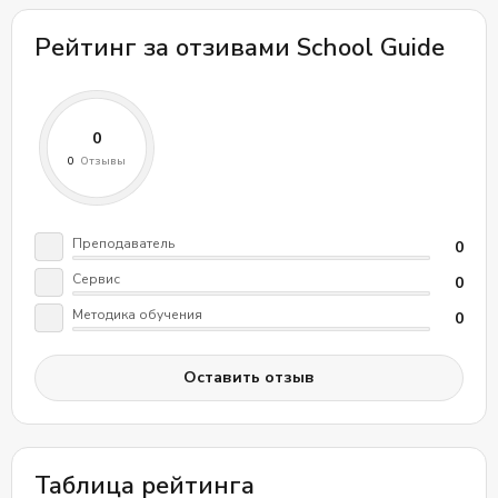
экономической сфере. Более подробную
Рейтинг за отзивами School Guide
информацию можно найти на официальном сайте
школы.
Преподаватель
0
Сервис
0
Методика обучения
0
Оставить отзыв
Таблица рейтинга