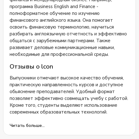
программа Business English and Finance -
полноформатное обучение по изучению
финансового английского языка. Она помогает
освоить финансовую терминологию, научиться
разбирать англоязычную отчетность и эффективно
общаться с зарубежными партнерами. Также
развивает деловые коммуникационные навыки,
необходимые для профессиональной среды.
Отзывы о lcon
Выпускники отмечают высокое качество обучения,
практическую направленность курсов и доступное
обьяснение преподавателей. Удобный формат
позволяет эффективно совмещать учебу с работой.
Кроме того, студенты выделяют использование
современных образовательных технологий​.
Курсы «Элькон» идеально подходят тем, кто хочет
Читать больше...
повысить квалификацию или достичь новых
карьерных целей, особенно в финансово-