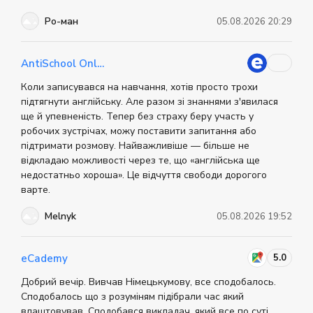
учебном процессе используется коммуникативная
методика и контролируется процесс усвоения
Ро-ман
05.08.2026 20:29
знаний. Больше информации о центре вы можете
найти на официальном сайте.
AntiSchool Online
Коли записувався на навчання, хотів просто трохи
підтягнути англійську. Але разом зі знаннями з'явилася
ще й упевненість. Тепер без страху беру участь у
робочих зустрічах, можу поставити запитання або
підтримати розмову. Найважливіше — більше не
відкладаю можливості через те, що «англійська ще
недостатньо хороша». Це відчуття свободи дорогого
варте.
Melnyk
05.08.2026 19:52
5.0
eCademy
Добрий вечір. Вивчав Німецькумову, все сподобалось.
Сподобалось що з розуміням підібрали час який
влаштовував. Сподобався викладач, який все по суті