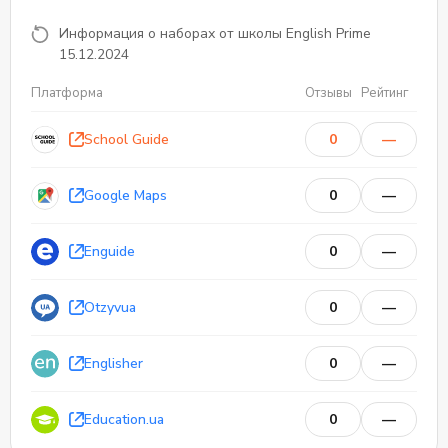
Информация о наборах от школы English Prime
15.12.2024
Платформа
Отзывы
Рейтинг
School Guide
0
—
0
0
Отзывы
Google Maps
0
—
Enguide
0
—
Otzyvua
0
—
Englisher
0
—
Education.ua
0
—