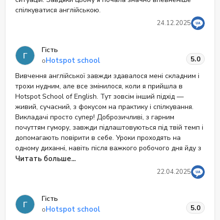
спілкуватися англійською.
24.12.2025
Гість
Г
5.0
Hotspot school
о
Вивчення англійської завжди здавалося мені складним і
трохи нудним, але все змінилося, коли я прийшла в
Hotspot School of English. Тут зовсім інший підхід —
живий, сучасний, з фокусом на практику і спілкування.
Викладачі просто супер! Доброзичливі, з гарним
почуттям гумору, завжди підлаштовуються під твій темп і
допомагають повірити в себе. Уроки проходять на
одному диханні, навіть після важкого робочого дня йду з
задоволенням. Атмосфера дуже тепла і мотивуюча,
Читать больше...
багато інтерактиву, і, що важливо, реальні результати —
22.04.2025
за кілька місяців я почала вільніше говорити англійською
і спокійно спілкуватися з клієнтами з-за кордону.
Гість
Г
5.0
Hotspot school
о