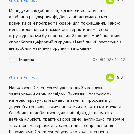
5.0
Green Forest
Мені дуже сподобався підхід школи до навчання,
особливо регулярний фідбек, який допомагав мені
розуміти свій прогрес та сфери для покращення. Також
мені сподобалося, наскільки інтерактивним і добре
структурованим був навчальний процес. Найбільше мені
сподобався цифровий підручник і мобільний застосунок,
які зробили навчання зручним та цікавим.
Марина
07.08.2026 11:42
5.0
Green Forest
Навчаюся в Green Forest уже певний час і дуже
задоволений своїм досвідом. Викладачі пояснюють
матеріал зрозуміло й цікаво, а заняття проходять у
дружній атмосфері, тому навчатися легко та мотивуюче.
Особливо подобається сучасний підхід до навчання,
велика кількість практики розмовної англійської та зручні
додаткові матеріали для самостійного опрацювання.
Рекомендую Green Forest усім, хто хоче впевнено