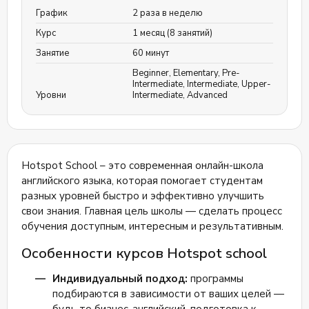
График
2 раза в неделю
Курс
1 месяц (8 занятий)
Занятие
60 минут
Beginner
,
Elementary
,
Pre-
Intermediate
,
Intermediate
,
Upper-
Уровни
Intermediate
,
Advanced
Hotspot School – это современная онлайн-школа
английского языка, которая помогает студентам
разных уровней быстро и эффективно улучшить
свои знания. Главная цель школы — сделать процесс
обучения доступным, интересным и результативным.
Особенности курсов Hotspot school
Индивидуальный подход:
программы
подбираются в зависимости от ваших целей —