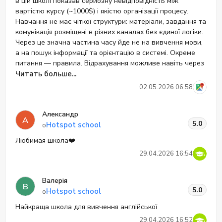
в цій школі показав серйозну невідповідність між
вартістю курсу (~1000$) і якістю організації процесу.
Навчання не має чіткої структури: матеріали, завдання та
комунікація розміщені в різних каналах без єдиної логіки.
Через це значна частина часу йде не на вивчення мови,
а на пошук інформації та орієнтацію в системі. Окреме
питання — правила. Відрахування можливе навіть через
незначні недопрацювання (у моєму випадку —
Читать больше...
пропущено два речення з 5 у 8 завданні), без можливості
02.05.2026 06:58
гнучкого вирішення ситуації. Викладачі комунікують у
формальному, відстороненому стилі. Підтримка
Александр
мінімальна, зворотний зв’язок обмежений, що не сприяє
А
5.0
Hotspot school
о
ефективному навчанню. Враження, що після оплати ти
вже нікому не потрібен. На будь-яке прохання у
Любимая школа❤️
викладача тебе «переадресовують» то до менеджера, то
29.04.2026 16:54
до методиста. Сервіс також слабкий: менеджери
відповідають із затримками, комунікація нестабільна.
Відсутній єдиний зручний інтерфейс для навчання, що є
Валерія
В
базовим очікуванням у цьому ціновому сегменті. Формат
5.0
Hotspot school
о
не забезпечує ні структурованого навчання, ні
Найкраща школа для вивчення англійської
належного рівня сервісу. Рекомендую ретельно оцінити
всі ризики перед оплатою.
29.04.2026 16:52