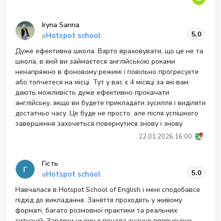
Iryna Sanna
5.0
Hotspot school
о
Дуже ефективна школа. Варто враховувати, що це не та
школа, в якій ви займаєтеся англійською роками
ненапряжно в фоновому режимі і повільно прогресуєте
або топчетеся на місці. Тут у вас є 4 місяці за які вам
дають можливість дуже ефективно прокачати
англійську, якщо ви будете прикладати зусилля і виділяти
достатньо часу. Це буде не просто, але після успішного
завершення захочеться повернутися знову і знову
22.01.2026 16:00
Гість
Г
5.0
Hotspot school
о
Навчалася в Hotspot School of English і мені сподобався
підхід до викладання. Заняття проходять у живому
форматі, багато розмовної практики та реальних
ситуацій. Завдяки цьому я почала значно впевненіше