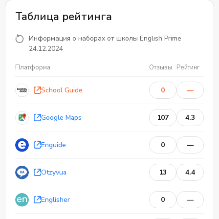
Таблица рейтинга
Информация о наборах от школы English Prime
24.12.2024
Платформа
Отзывы
Рейтинг
School Guide
0
—
0
0
Отзывы
Google Maps
107
4.3
Enguide
0
—
Otzyvua
13
4.4
Englisher
0
—