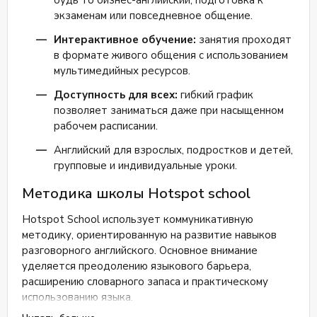
будь то бизнес-английский, подготовка к
экзаменам или повседневное общение.
Интерактивное обучение:
занятия проходят
в формате живого общения с использованием
мультимедийных ресурсов.
Доступность для всех:
гибкий график
позволяет заниматься даже при насыщенном
рабочем расписании.
Английский для взрослых, подростков и детей,
групповые и индивидуальные уроки.
Методика школы Hotspot school
Hotspot School использует коммуникативную
методику, ориентированную на развитие навыков
разговорного английского. Основное внимание
уделяется преодолению языкового барьера,
расширению словарного запаса и практическому
использованию языка.