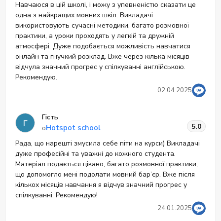
Навчаюся в цій школі, і можу з упевненістю сказати це
одна з найкращих мовних шкіл. Викладачі
використовують сучасні методики, багато розмовної
практики, а уроки проходять у легкій та дружній
атмосфері. Дуже подобається можливість навчатися
онлайн та гнучкий розклад. Вже через кілька місяців
відчула значний прогрес у спілкуванні англійською.
Рекомендую.
02.04.2025
Гість
Г
5.0
Hotspot school
о
Рада, що нарешті змусила себе піти на курси) Викладачі
дуже професійні та уважні до кожного студента.
Матеріал подається цікаво, багато розмовної практики,
що допомогло мені подолати мовний бар’єр. Вже після
кількох місяців навчання я відчув значний прогрес у
спілкуванні. Рекомендую!
24.01.2025