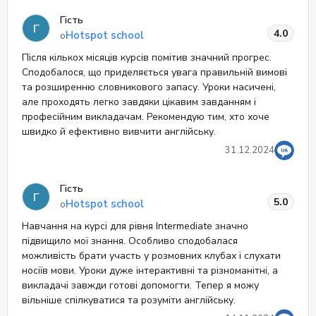
Гість
Г
4.0
Hotspot school
о
Після кількох місяців курсів помітив значний прогрес.
Сподобалося, що приделяється увага правильній вимові
та розширенню словникового запасу. Уроки насичені,
але проходять легко завдяки цікавим завданням і
професійним викладачам. Рекомендую тим, хто хоче
швидко й ефективно вивчити англійську.
31.12.2024
Гість
Г
5.0
Hotspot school
о
Навчання на курсі для рівня Intermediate значно
підвищило мої знання. Особливо сподобалася
можливість брати участь у розмовних клубах і слухати
носіїв мови. Уроки дуже інтерактивні та різноманітні, а
викладачі завжди готові допомогти. Тепер я можу
вільніше спілкуватися та розуміти англійську.