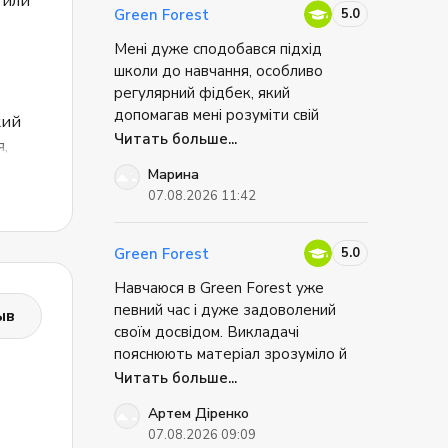
 или
процессе используется
5.0
Green Forest
коммуникативная методика и
контролируется процесс
Мені дуже сподобався підхід
усвоения знаний. Больше
школи до навчання, особливо
информации о центре вы
регулярний фідбек, який
можете найти на
официальном сайте.
допомагав мені розуміти свій
кий
прогрес та сфери для покращення.
Читать больше...
,
Також мені сподобалося, наскільки
кий
Марина
інтерактивним і добре
07.08.2026 11:42
структурованим був навчальний
процес. Найбільше мені сподобався
цифровий підручник і мобільний
5.0
Green Forest
застосунок, які зробили навчання
Навчаюся в Green Forest уже
зручним та цікавим.
певний час і дуже задоволений
ыв
своїм досвідом. Викладачі
пояснюють матеріал зрозуміло й
цікаво, а заняття проходять у
Читать больше...
ся
дружній атмосфері, тому
Артем Діренко
навчатися легко та мотивуюче.
07.08.2026 09:09
и
Особливо подобається сучасний