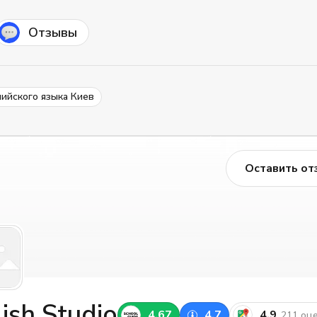
Отзывы
лийского языка Киев
Оставить от
ish Studio
4.67
4.7
4.9
211 оц