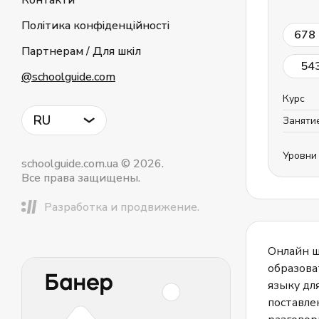
Контакти
Політика конфіденційності
678
Партнерам / Для шкіл
54
@schoolguide.com
Курс
RU
Заняти
Уровни
schoolguide.com.ua © 2026.
Все права защищены.
Разработка и продвижение.
Онлайн ш
образова
языку дл
поставле