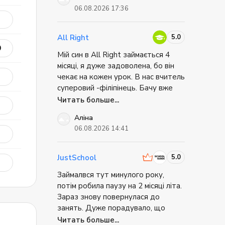
ненав'язлива атмосфера
оты
06.08.2026 17:36
спілкування, під час якої, в разі
потреби тебе акуратно поправляє
викладач. Дякую, Green forest.
5.0
All Right
9
Мій син в All Right займається 4
місяці, я дуже задоволена, бо він
чекає на кожен урок. В нас вчитель
суперовий -філіпінець. Бачу вже
елей
прогрес, любить дуже доречі
Читать больше...
розмовні клуби, це не такі нудні та
 что
Аліна
суворі уроки як у школі. Всім
06.08.2026 14:41
раджу!
рести
5.0
JustSchool
Займалвся тут минулого року,
ть
потім робила паузу на 2 місяці літа.
Зараз знову повернулася до
занять. Дуже порадувало, що
кабінет зі збереженим прогресом
Читать больше...