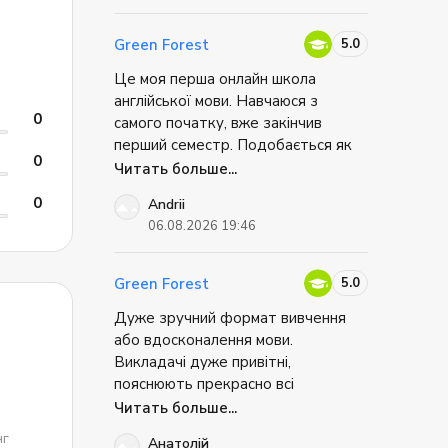
підхід до навчання, велика
кількість практики розмовної
5.0
Green Forest
ьные
англійської та зручні додаткові
Це моя перша онлайн школа
е
матеріали для самостійного
англійської мови. Навчаюся з
опрацювання. Рекомендую Green
0
самого початку, вже закінчив
Forest усім, хто хоче впевнено
перший семестр. Подобається як
покращити свою англійську.
0
викладається матеріал та дуже
Читать больше...
зручна онлайн-платформа. Дуже
0
Andrii
подобається як ведуться
06.08.2026 19:46
зайнняття, є можливість самостіно
ыке,
виконувати певні вправи та
працювати у групах на занняттях.
5.0
Green Forest
Дуже зручний формат вивчення
або вдосконалення мови.
егче
Викладачі дуже привітні,
я
пояснюють прекрасно всі
тобы
незрозумілі нюанси. Взагалі,
Читать больше...
складається дуже приємна,
нг
Анатолій