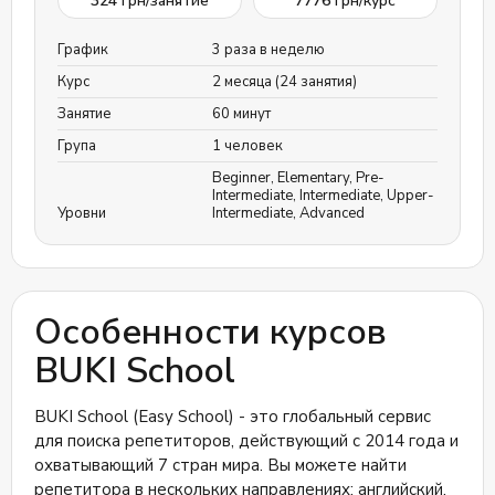
324
грн/занятие
7776
грн/курс
График
3 раза в неделю
Курс
2 месяца (24 занятия)
Занятие
60 минут
Група
1 человек
Beginner
,
Elementary
,
Pre-
Intermediate
,
Intermediate
,
Upper-
Уровни
Intermediate
,
Advanced
Особенности курсов
BUKI School
BUKI School (Easy School) - это глобальный сервис
для поиска репетиторов, действующий с 2014 года и
охватывающий 7 стран мира. Вы можете найти
репетитора в нескольких направлениях: английский,