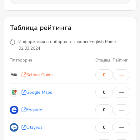
английским языком.
Таблица рейтинга
Информация о наборах от школы English Prime
02.03.2024
Платформа
Отзывы
Рейтинг
School Guide
0
—
0
Google Maps
0
—
0
Отзывы
Enguide
0
—
Otzyvua
0
—