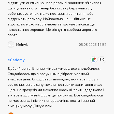
підтягнути англійську. Але разом зі знаннями з'явилася
ще й упевненість. Тепер без страху беру участь у
робочих зустрічах, можу поставити запитання або
підтримати розмову. Найважливіше — більше не
відкладаю можливості через те, що «англійська ще
недостатньо хороша». Це відчуття свободи дорогого
варте.
Melnyk
05.08.2026 19:52
5.0
eCademy
Добрий вечір. Вивчав Німецькумову, все сподобалось.
Сподобалось що з розуміням підібрали час який
влаштовував. Сподобався викладач, який все по суті
роз'яснив, викладачу можна поставити запитання якщо
щось не зрозумів чи можливо щось цікавить додатково і
він все в доступній формі це пояснить. Все сподобалось
не має взагалі ніяких непорощумінь, поати і вивчай
еімецьку мову. Дякую вам!